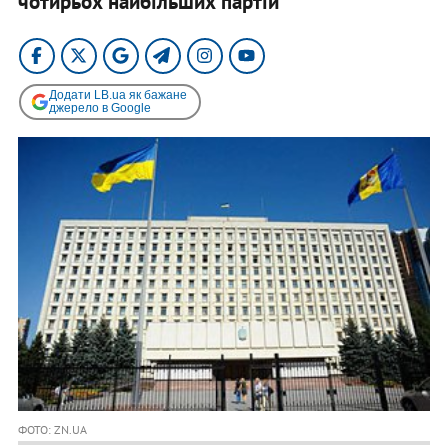
чотирьох найбільших партій
Додати LB.ua як бажане
джерело в Google
ФОТО: ZN.UA