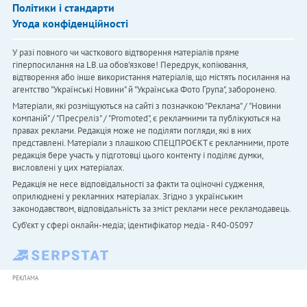
Політики і стандарти
Угода конфіденційності
У разі повного чи часткового відтворення матеріалів пряме
гіперпосилання на LB.ua обов'язкове! Передрук, копіювання,
відтворення або інше використання матеріалів, що містять посилання на
агентство "Українськi Новини" й "Українська Фото Група", заборонено.
Матеріали, які розміщуються на сайті з позначкою "Реклама" / "Новини
компаній" / "Пресреліз" / "Promoted", є рекламними та публікуються на
правах реклами. Редакція може не поділяти погляди, які в них
представлені. Матеріали з плашкою СПЕЦПРОЄКТ є рекламними, проте
редакція бере участь у підготовці цього контенту і поділяє думки,
висловлені у цих матеріалах.
Редакція не несе відповідальності за факти та оціночні судження,
оприлюднені у рекламних матеріалах. Згідно з українським
законодавством, відповідальність за зміст реклами несе рекламодавець.
Cуб'єкт у сфері онлайн-медіа; ідентифікатор медіа - R40-05097
РЕКЛАМА