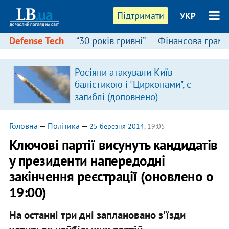
Підтримати
УКР
Defense Tech
“30 років гривні”
Фінансова грамо
Росіяни атакували Київ
балістикою і "Цирконами", є
загиблі (доповнено)
Головна
—
Політика
—
25 березня 2014
, 19:05
Ключові партії висунуть кандидатів
у президенти напередодні
закінчення реєстрації (оновлено о
19:00)
На останні три дні заплановано з'їзди