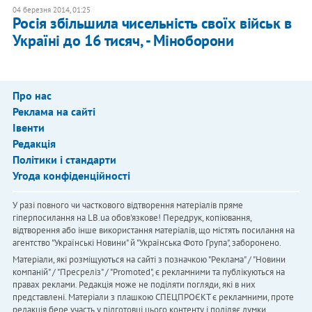
04 березня 2014, 01:25
Росія збільшила чисельність своїх військ в
Україні до 16 тисяч, - Міноборони
Про нас
Реклама на сайті
Івенти
Редакція
Політики і стандарти
Угода конфіденційності
У разі повного чи часткового відтворення матеріалів пряме
гіперпосилання на LB.ua обов'язкове! Передрук, копіювання,
відтворення або інше використання матеріалів, що містять посилання на
агентство "Українськi Новини" й "Українська Фото Група", заборонено.
Матеріали, які розміщуються на сайті з позначкою "Реклама" / "Новини
компаній" / "Пресреліз" / "Promoted", є рекламними та публікуються на
правах реклами. Редакція може не поділяти погляди, які в них
представлені. Матеріали з плашкою СПЕЦПРОЄКТ є рекламними, проте
редакція бере участь у підготовці цього контенту і поділяє думки,