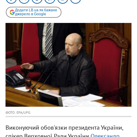
Додати LB.ua як бажане
джерело в Google
ФОТО: EPA/UPG
Виконуючий обов'язки президента України,
спікер Верховної Ради України
Олександр