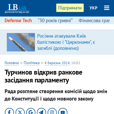
Підтримати
УКР
Defense Tech
“30 років гривні”
Фінансова грамо
Росіяни атакували Київ
балістикою і "Цирконами", є
загиблі (доповнено)
Головна
—
Політика
—
4 березня 2014
, 10:02
Турчинов відкрив ранкове
засідання парламенту
Рада розгляне створення комісій щодо змін
до Конституції і щодо мовного закону