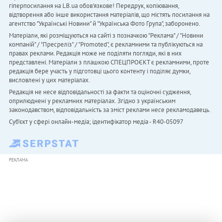
гіперпосилання на LB.ua обов'язкове! Передрук, копіювання,
відтворення або інше використання матеріалів, що містять посилання на
агентство "Українськi Новини" й "Українська Фото Група", заборонено.
Матеріали, які розміщуються на сайті з позначкою "Реклама" / "Новини
компаній" / "Пресреліз" / "Promoted", є рекламними та публікуються на
правах реклами. Редакція може не поділяти погляди, які в них
представлені. Матеріали з плашкою СПЕЦПРОЄКТ є рекламними, проте
редакція бере участь у підготовці цього контенту і поділяє думки,
висловлені у цих матеріалах.
Редакція не несе відповідальності за факти та оціночні судження,
оприлюднені у рекламних матеріалах. Згідно з українським
законодавством, відповідальність за зміст реклами несе рекламодавець.
Cуб'єкт у сфері онлайн-медіа; ідентифікатор медіа - R40-05097
РЕКЛАМА