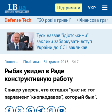
Підтримати
УКР
Defense Tech
“30 років гривні”
Фінансова грамо
Туск назвав "ідіотськими"
я
заклики заблокувати вступ
України до ЄС і закликав
припинити антиукраїнську
риторику
Головна
—
Політика
—
31 травня 2013
, 15:17
​Рыбак увидел в Раде
конструктивную работу
Спикер уверен, что сегодня "уже не тот
парламент "кнопкодавов", который был".