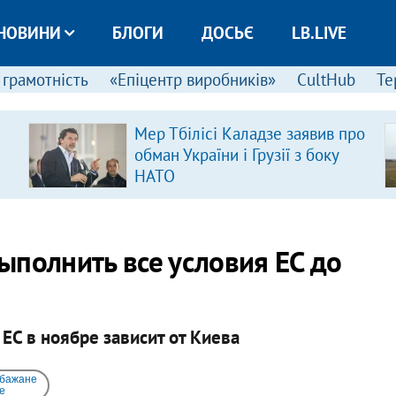
НОВИНИ
БЛОГИ
ДОСЬЄ
LB.LIVE
 грамотність
«Епіцентр виробників»
CultHub
Те
Мер Тбілісі Каладзе заявив про
обман України і Грузії з боку
НАТО
ыполнить все условия ЕС до
ЕС в ноябре зависит от Киева
 бажане
e