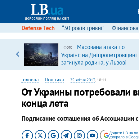
Defense Tech
“30 років гривні”
Фінансова
Масована атака по
ФОТО
уп
Україні: на Дніпропетровщині
загинула родина, у Львові –
ку
удар по багатоповерхівках
(доповнюється)
Головна
—
Політика
—
25 квітня 2013
, 18:11
От Украины потребовали в
конца лета
Подписание соглашения об Ассоциации с 
Додати LB.ua як
джерело в Googl