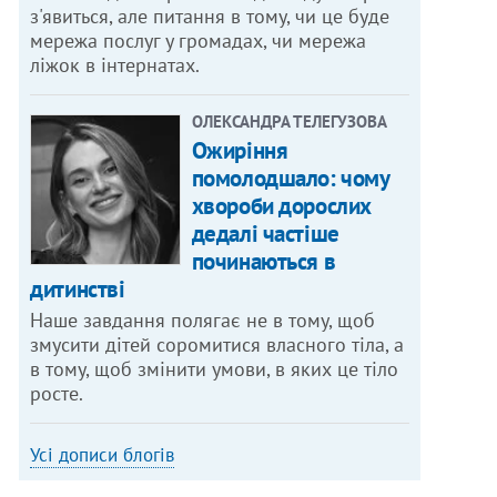
з'явиться, але питання в тому, чи це буде
мережа послуг у громадах, чи мережа
ліжок в інтернатах.
ОЛЕКСАНДРА ТЕЛЕГУЗОВА
Ожиріння
помолодшало: чому
хвороби дорослих
дедалі частіше
починаються в
дитинстві
Наше завдання полягає не в тому, щоб
змусити дітей соромитися власного тіла, а
в тому, щоб змінити умови, в яких це тіло
росте.
Усі дописи блогів