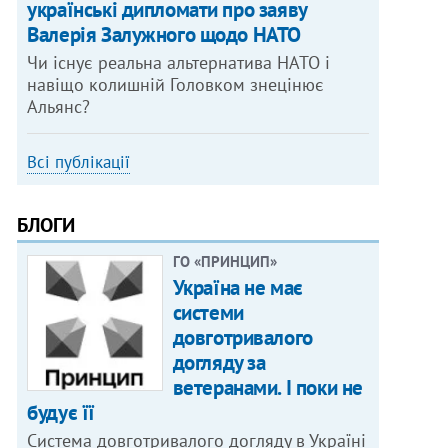
українські дипломати про заяву
Валерія Залужного щодо НАТО
Чи існує реальна альтернатива НАТО і
навіщо колишній Головком знецінює
Альянс?
Всі публікації
БЛОГИ
ГО «ПРИНЦИП»
Україна не має
системи
довготривалого
догляду за
ветеранами. І поки не
будує її
Система довготривалого догляду в Україні