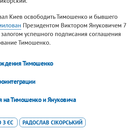
Сикорский.
вал Киев освободить Тимошенко и бывшего
милован
Президентом Виктором Януковичем 7
то залогом успешного подписания соглашения
ование Тимошенко.
бождения Тимошенко
роинтеграции
я на Тимошенко и Януковича
 З ЄС
РАДОСЛАВ СІКОРСЬКИЙ