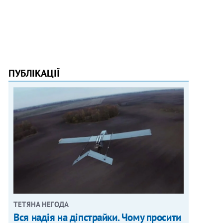
ПУБЛІКАЦІЇ
ТЕТЯНА НЕГОДА
Вся надія на діпстрайки. Чому просити