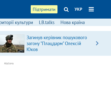
Підтримати
УКР
риторії культури
LB.talks
Нова країна
Загинув керівник пошукового
загону "Плацдарм" Олексій
Юков
РЕКЛАМА