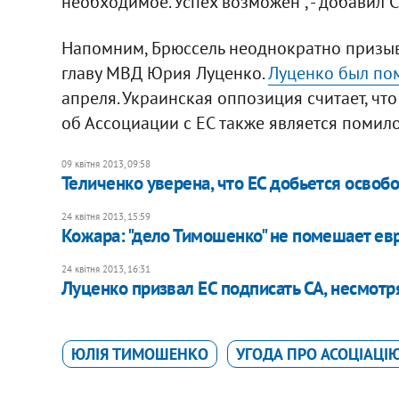
необходимое. Успех возможен", - добавил 
Напомним, Брюссель неоднократно призы
главу МВД Юрия Луценко.
Луценко был по
апреля. Украинская оппозиция считает, ч
об Ассоциации с ЕС также является помил
09 квітня 2013, 09:58
Теличенко уверена, что ЕС добьется осво
24 квітня 2013, 15:59
Кожара: "дело Тимошенко" не помешает ев
24 квітня 2013, 16:31
Луценко призвал ЕС подписать СА, несмотр
ЮЛІЯ ТИМОШЕНКО
УГОДА ПРО АСОЦІАЦІЮ