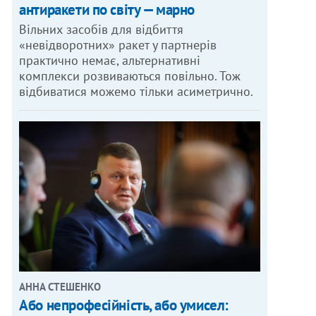
антиракети по світу — марно
Вільних засобів для відбиття
«невідворотних» ракет у партнерів
практично немає, альтернативні
комплекси розвиваються повільно. Тож
відбиватися можемо тільки асиметрично.
АННА СТЕШЕНКО
Або непрофесійність, або умисел: