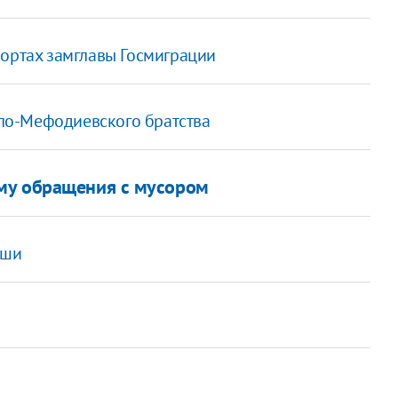
портах замглавы Госмиграции
ло-Мефодиевского братства
му обращения с мусором
уши