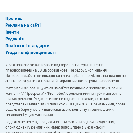
Про нас
Реклама на сайті
Івенти
Редакція
Політики і стандарти
Угода конфіденційності
У разі повного чи часткового відтворення матеріалів пряме
гіперпосилання на LB.ua обов'язкове! Передрук, копіювання,
відтворення або інше використання матеріалів, що містять посилання на
агентство "Українськi Новини" й "Українська Фото Група", заборонено.
Матеріали, які розміщуються на сайті з позначкою "Реклама" / "Новини
компаній" / "Пресреліз" / "Promoted", є рекламними та публікуються на
правах реклами. Редакція може не поділяти погляди, які в них
представлені. Матеріали з плашкою СПЕЦПРОЄКТ є рекламними, проте
редакція бере участь у підготовці цього контенту і поділяє думки,
висловлені у цих матеріалах.
Редакція не несе відповідальності за факти та оціночні судження,
оприлюднені у рекламних матеріалах. Згідно з українським
законодавством, відповідальність за зміст реклами несе рекламодавець.