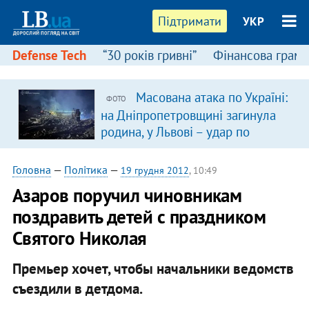
Підтримати
УКР
Defense Tech
“30 років гривні”
Фінансова грамо
Масована атака по Україні:
ФОТО
на Дніпропетровщині загинула
родина, у Львові – удар по
багатоповерхівках
(доповнюється)
Головна
—
Політика
—
19 грудня 2012
, 10:49
Азаров поручил чиновникам
поздравить детей с праздником
Святого Николая
Премьер хочет, чтобы начальники ведомств
съездили в детдома.