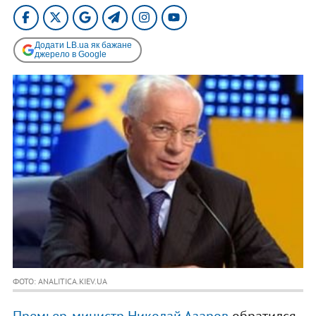
Додати LB.ua як бажане
джерело в Google
ФОТО: ANALITICA.KIEV.UA