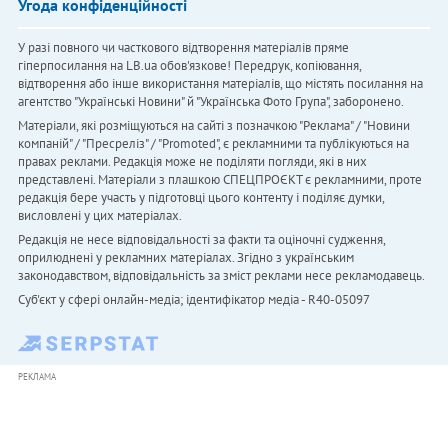
Угода конфіденційності
У разі повного чи часткового відтворення матеріалів пряме
гіперпосилання на LB.ua обов'язкове! Передрук, копіювання,
відтворення або інше використання матеріалів, що містять посилання на
агентство "Українськi Новини" й "Українська Фото Група", заборонено.
Матеріали, які розміщуються на сайті з позначкою "Реклама" / "Новини
компаній" / "Пресреліз" / "Promoted", є рекламними та публікуються на
правах реклами. Редакція може не поділяти погляди, які в них
представлені. Матеріали з плашкою СПЕЦПРОЄКТ є рекламними, проте
редакція бере участь у підготовці цього контенту і поділяє думки,
висловлені у цих матеріалах.
Редакція не несе відповідальності за факти та оціночні судження,
оприлюднені у рекламних матеріалах. Згідно з українським
законодавством, відповідальність за зміст реклами несе рекламодавець.
Cуб'єкт у сфері онлайн-медіа; ідентифікатор медіа - R40-05097
РЕКЛАМА