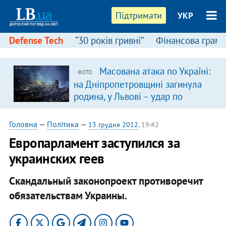
Підтримати
УКР
Defense Tech
“30 років гривні”
Фінансова грамо
Масована атака по Україні:
ФОТО
на Дніпропетровщині загинула
родина, у Львові – удар по
багатоповерхівках
(доповнюється)
Головна
—
Політика
—
13 грудня 2012
, 19:42
Европарламент заступился за
украинских геев
Скандальный законопроект противоречит
обязательствам Украины.