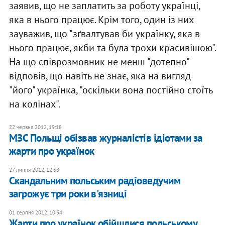
заявив, що не заплатить за роботу українці,
яка в нього працює. Крім того, один із них
зауважив, що "зґвалтував би українку, яка в
нього працює, якби та була трохи красивішою".
На що співрозмовник не менш "дотепно"
відповів, що навіть не знає, яка на вигляд
"його" українка, "оскільки вона постійно стоїть
на колінах".
22 червня 2012, 19:18
МЗС Польщі обізвав журналістів ідіотами за
жарти про українок
27 липня 2012, 12:58
Скандальним польським радіоведучим
загрожує три роки в'язниці
01 серпня 2012, 10:34
Жарти про українок обійшлися польському