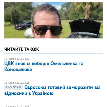
ЧИТАЙТЕ ТАКОЖ
12 жовтня 2012, 18:22
ЦВК зняв із виборів Омельченка та
Коновалюка
12 жовтня 2012, 18:15
Євросоюз готовий заморозити всі
ЕКСКЛЮЗИВ
відносини з Україною
12 жовтня 2012, 18:08