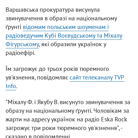
Варшавська прокуратура висунула
звинувачення в образі на національному
ґрунті
відомим польським шоуменам і
радіоведучим Кубі Воєвудському та Міхалу
Фігурському
, які образили українок у
радіоефірі.
Їм загрожує до трьох років тюремного
ув'язнення, повідомляє
сайт телеканалу TVP
Info
.
"Міхалу Ф. і Якубу В. висунуто звинувачення за
образу на національному ґрунті. Чоловікам за
жарти на адресу українок на радіо Eska Rock
загрожує три роки тюремного ув'язнення", -
сказано в повідомленні.