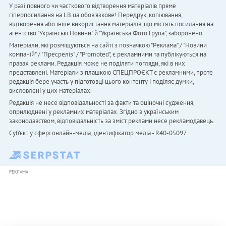
У разі повного чи часткового відтворення матеріалів пряме
гіперпосилання на LB.ua обов'язкове! Передрук, копіювання,
відтворення або інше використання матеріалів, що містять посилання на
агентство "Українськi Новини" й "Українська Фото Група", заборонено.
Матеріали, які розміщуються на сайті з позначкою "Реклама" / "Новини
компаній" / "Пресреліз" / "Promoted", є рекламними та публікуються на
правах реклами. Редакція може не поділяти погляди, які в них
представлені. Матеріали з плашкою СПЕЦПРОЄКТ є рекламними, проте
редакція бере участь у підготовці цього контенту і поділяє думки,
висловлені у цих матеріалах.
Редакція не несе відповідальності за факти та оціночні судження,
оприлюднені у рекламних матеріалах. Згідно з українським
законодавством, відповідальність за зміст реклами несе рекламодавець.
Cуб'єкт у сфері онлайн-медіа; ідентифікатор медіа - R40-05097
РЕКЛАМА