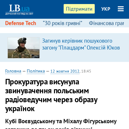
Підтримати
УКР
Defense Tech
“30 років гривні”
Фінансова грамо
Загинув керівник пошукового
загону "Плацдарм" Олексій Юков
Головна
—
Політика
—
12 жовтня 2012
, 18:45
Прокуратура висунула
звинувачення польським
радіоведучим через образу
українок
Кубі Воєвудському та Міхалу Фігурському