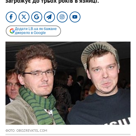
загрожує до трьох років в'язниці.
Додати LB.ua як бажане
джерело в Google
ФОТО: OBOZREVATEL.COM