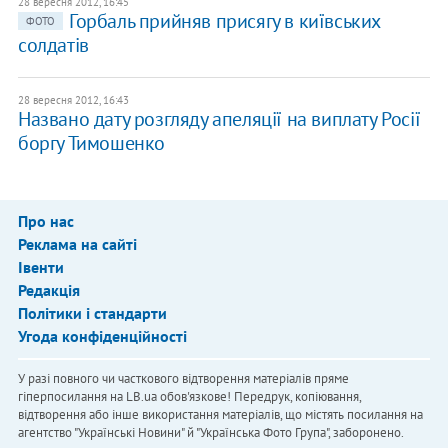
28 вересня 2012, 16:45
Горбаль прийняв присягу в київських
ФОТО
солдатів
28 вересня 2012, 16:43
Названо дату розгляду апеляції на виплату Росії
боргу Тимошенко
Про нас
Реклама на сайті
Івенти
Редакція
Політики і стандарти
Угода конфіденційності
У разі повного чи часткового відтворення матеріалів пряме
гіперпосилання на LB.ua обов'язкове! Передрук, копіювання,
відтворення або інше використання матеріалів, що містять посилання на
агентство "Українськi Новини" й "Українська Фото Група", заборонено.