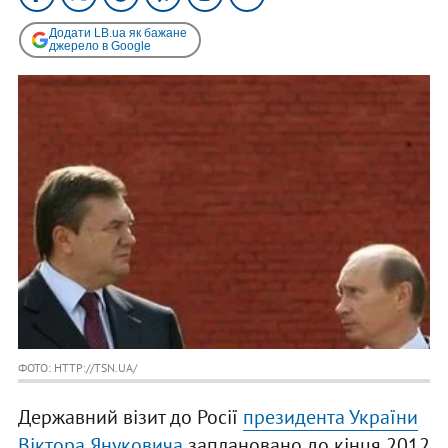
Додати LB.ua як бажане
джерело в Google
ФОТО: HTTP://TSN.UA/
Державний візит до Росії
президента України
Віктора Януковича
заплановано до кінця 2012