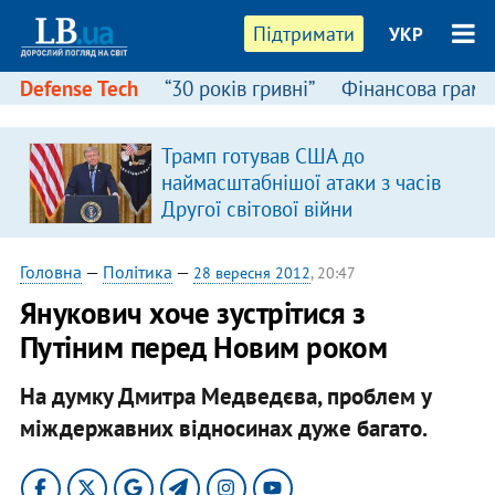
Підтримати
УКР
Defense Tech
“30 років гривні”
Фінансова грамо
:
Трамп готував США до
наймасштабнішої атаки з часів
Другої світової війни
Головна
—
Політика
—
28 вересня 2012
, 20:47
Янукович хоче зустрітися з
Путіним перед Новим роком
На думку Дмитра Медведєва, проблем у
міждержавних відносинах дуже багато.