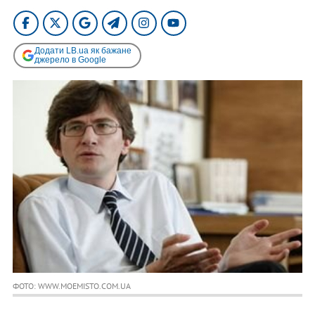
Додати LB.ua як бажане
джерело в Google
ФОТО: WWW.MOEMISTO.COM.UA