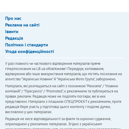
Про нас
Реклама на сайті
Івенти
Редакція
Політики і стандарти
Угода конфіденційності
У разі повного чи часткового відтворення матеріалів пряме
гіперпосилання на LB.ua обов'язкове! Передрук, копіювання,
відтворення або інше використання матеріалів, що містять посилання на
агентство "Українськi Новини" й "Українська Фото Група", заборонено.
Матеріали, які розміщуються на сайті з позначкою "Реклама" / "Новини
компаній" / "Пресреліз" / "Promoted", є рекламними та публікуються на
правах реклами. Редакція може не поділяти погляди, які в них
представлені. Матеріали з плашкою СПЕЦПРОЄКТ є рекламними, проте
редакція бере участь у підготовці цього контенту і поділяє думки,
висловлені у цих матеріалах.
Редакція не несе відповідальності за факти та оціночні судження,
оприлюднені у рекламних матеріалах. Згідно з українським