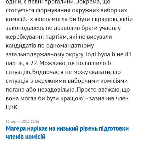
одній, є певні прогалини. Зокрема, що
стосується формування окружних виборчих
комісій. Їх якість могла би бути і кращою, якби
законодавець не дозволив брати участь у
жеребкуванні партіям, які не висували
кандидатів по одномандатному
загальнодержавному округу. Тоді була б не 81
партія, а 22. Можливо, це поліпшило б
ситуацію. Водночас я не можу сказати, що
ситуація з окружними виборчими комісіями -
погана або незадовільна. Просто вважаю, що
вона могла би бути кращою", - зазначив член
ЦВК.
30 серпня 2012, 20:56
Магера нарікає на низький рівень підготовки
членів комісій