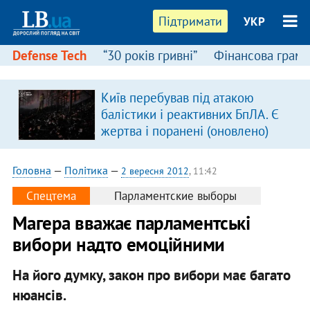
Підтримати
УКР
Defense Tech
“30 років гривні”
Фінансова грамо
Київ перебував під атакою
балістики і реактивних БпЛА. Є
жертва і поранені (оновлено)
Головна
—
Політика
—
2 вересня 2012
, 11:42
Спецтема
Парламентские выборы
Магера вважає парламентські
вибори надто емоційними
На його думку, закон про вибори має багато
нюансів.