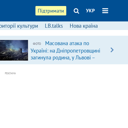
Підтримати
УКР
риторії культури
LB.talks
Нова країна
Масована атака по
ФОТО
Україні: на Дніпропетровщині
загинула родина, у Львові –
удар по багатоповерхівках
(доповнюється)
РЕКЛАМА