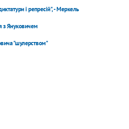
диктатури і репресій", - Меркель
я з Януковичем
овича "шулерством"