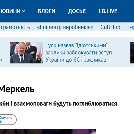
НОВИНИ
БЛОГИ
ДОСЬЄ
LB.LIVE
 грамотність
«Епіцентр виробників»
CultHub
Те
Туск назвав "ідіотськими"
заклики заблокувати вступ
и
України до ЄС і закликав
припинити антиукраїнську
риторику
 Меркель
би і взаємоповаги будуть поглиблюватися.
 бажане
e