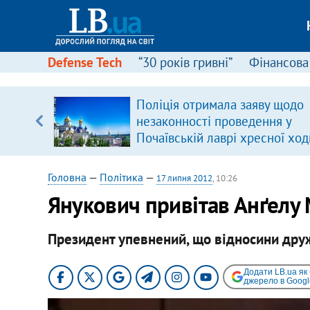
Defense Tech
“30 років гривні”
Фінансова
ового
Поліція отримала заяву щодо
ій
незаконності проведення у
Почаївській лаврі хресної ход
Головна
—
Політика
—
17 липня 2012
, 10:26
Янукович привітав Анґелу
Президент упевнений, що відносини друж
Додати LB.ua як
джерело в Googl