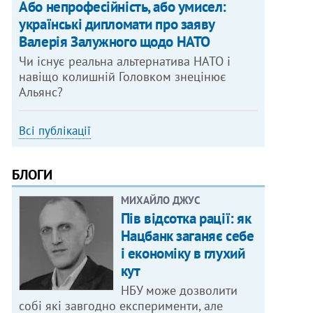
Або непрофесійність, або умисел:
українські дипломати про заяву
Валерія Залужного щодо НАТО
Чи існує реальна альтернатива НАТО і
навіщо колишній Головком знецінює
Альянс?
Всі публікації
БЛОГИ
МИХАЙЛО ДЖУС
Пів відсотка рації: як
Нацбанк заганяє себе
і економіку в глухий
кут
НБУ може дозволити
собі які завгодно експерименти, але