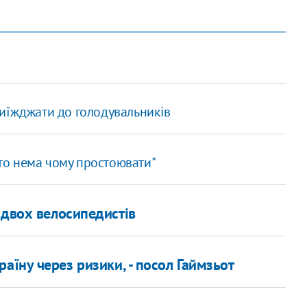
иїжджати до голодувальників
сто нема чому простоювати"
 двох велосипедистів
аїну через ризики, - посол Гаймзьот