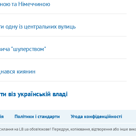
їною та Німеччиною
и одну із центральних вулиць
вича "шулерством"
днався киянин
и віз українській владі
ія
Політики і стандарти
Угода конфіденційності
силання на LB.ua обов'язкове! Передрук, копіювання, відтворення або інше вико