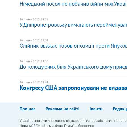
Німецький посол не побачив війни між Укра
16 липня 2012, 22:38
У Дніпропетровську вимагають перейменуват
16 липня 2012, 22:01
Олійник вважає позов опозиції проти Януко
16 липня 2012, 21:50
До голодуючих біля Українського дому приє
16 липня 2012, 21:24
Конгресу США запропонували не видават
Про нас
Реклама на сайті
Івенти
Редакц
У разі повного чи часткового відтворення матеріалів пряме гіперпо
Новини" й "Українська Фото Група", заборонено.