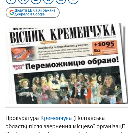
Додати LB.ua як бажане
джерело в Google
Прокуратура
Кременчука
(Полтавська
область) після звернення місцевої організації