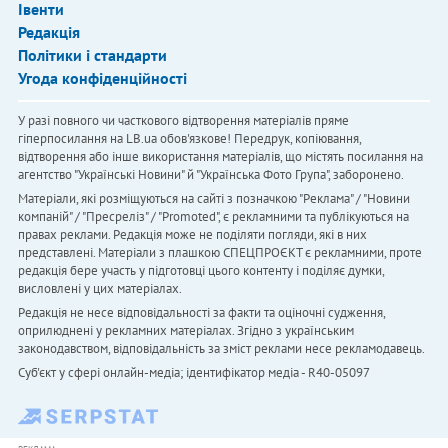
Івенти
Редакція
Політики і стандарти
Угода конфіденційності
У разі повного чи часткового відтворення матеріалів пряме
гіперпосилання на LB.ua обов'язкове! Передрук, копіювання,
відтворення або інше використання матеріалів, що містять посилання на
агентство "Українськi Новини" й "Українська Фото Група", заборонено.
Матеріали, які розміщуються на сайті з позначкою "Реклама" / "Новини
компаній" / "Пресреліз" / "Promoted", є рекламними та публікуються на
правах реклами. Редакція може не поділяти погляди, які в них
представлені. Матеріали з плашкою СПЕЦПРОЄКТ є рекламними, проте
редакція бере участь у підготовці цього контенту і поділяє думки,
висловлені у цих матеріалах.
Редакція не несе відповідальності за факти та оціночні судження,
оприлюднені у рекламних матеріалах. Згідно з українським
законодавством, відповідальність за зміст реклами несе рекламодавець.
Cуб'єкт у сфері онлайн-медіа; ідентифікатор медіа - R40-05097