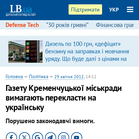
Підтримати
УКР
Defense Tech
“30 років гривні”
Фінансова грамо
Дизель по 100 грн, «дефіцит»
бензину на заправках і мовчання
уряду. Що буде далі з цінами на
пальне?
Головна
—
Політика
—
29 квітня 2012
, 14:12
Газету Кременчуцької міськради
вимагають перекласти на
українську
Порушено законодавчі вимоги.