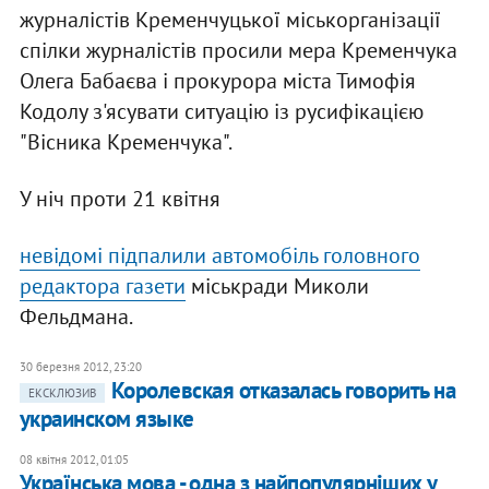
журналістів Кременчуцької міськорганізації
спілки журналістів просили мера Кременчука
Олега Бабаєва і прокурора міста Тимофія
Кодолу з'ясувати ситуацію із русифікацією
"Вісника Кременчука".
У ніч проти 21 квітня
невідомі підпалили автомобіль головного
редактора газети
міськради Миколи
Фельдмана.
30 березня 2012, 23:20
Королевская отказалась говорить на
ЕКСКЛЮЗИВ
украинском языке
08 квітня 2012, 01:05
Українська мова - одна з найпопулярніших у