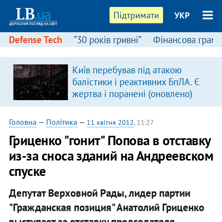
Підтримати
УКР
Defense Tech
“30 років гривні”
Фінансова грамо
Київ перебував під атакою
в
балістики і реактивних БпЛА. Є
жертва і поранені (оновлено)
Головна
—
Політика
—
11 квітня 2012
, 11:27
​Гриценко "гонит" Попова в отставку
из-за сноса зданий на Андреевском
спуске
Депутат Верховной Рады, лидер партии
"Гражданская позиция" Анатолий Гриценко
выступает за отставку председателя