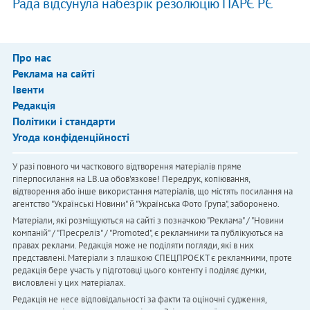
Рада відсунула набезрік резолюцію ПАРЄ РЄ
Про нас
Реклама на сайті
Івенти
Редакція
Політики і стандарти
Угода конфіденційності
У разі повного чи часткового відтворення матеріалів пряме
гіперпосилання на LB.ua обов'язкове! Передрук, копіювання,
відтворення або інше використання матеріалів, що містять посилання на
агентство "Українськi Новини" й "Українська Фото Група", заборонено.
Матеріали, які розміщуються на сайті з позначкою "Реклама" / "Новини
компаній" / "Пресреліз" / "Promoted", є рекламними та публікуються на
правах реклами. Редакція може не поділяти погляди, які в них
представлені. Матеріали з плашкою СПЕЦПРОЄКТ є рекламними, проте
редакція бере участь у підготовці цього контенту і поділяє думки,
висловлені у цих матеріалах.
Редакція не несе відповідальності за факти та оціночні судження,