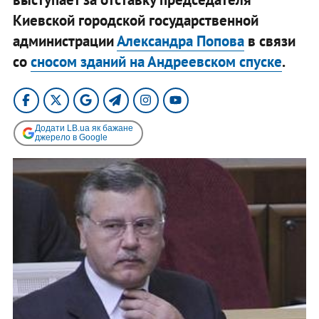
Киевской городской государственной
администрации
Александра Попова
в связи
со
сносом зданий на Андреевском спуске
.
Додати LB.ua як бажане
джерело в Google