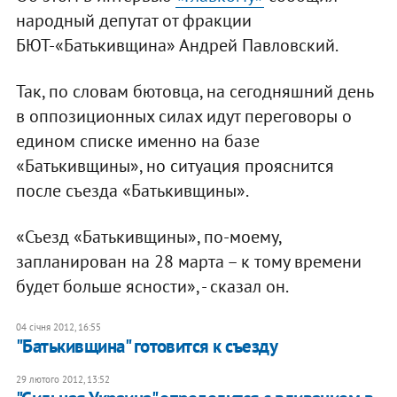
народный депутат от фракции
БЮТ-«Батькивщина» Андрей Павловский.
Так, по словам бютовца, на сегодняшний день
в оппозиционных силах идут переговоры о
едином списке именно на базе
«Батькивщины», но ситуация прояснится
после съезда «Батькивщины».
«Съезд «Батькивщины», по-моему,
запланирован на 28 марта – к тому времени
будет больше ясности», - сказал он.
04 січня 2012, 16:55
"Батькивщина" готовится к съезду
29 лютого 2012, 13:52