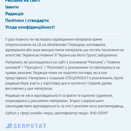
Реклама на сайті
Івенти
Редакція
Політики і стандарти
Угода конфіденційності
У разі повного чи часткового відтворення матеріалів пряме
гіперпосилання на LB.ua обов'язкове! Передрук, копіювання,
відтворення або інше використання матеріалів, що містять посилання на
агентство "Українськi Новини" й "Українська Фото Група", заборонено.
Матеріали, які розміщуються на сайті з позначкою "Реклама" / "Новини
компаній" / "Пресреліз" / "Promoted", є рекламними та публікуються на
правах реклами. Редакція може не поділяти погляди, які в них
представлені. Матеріали з плашкою СПЕЦПРОЄКТ є рекламними, проте
редакція бере участь у підготовці цього контенту і поділяє думки,
висловлені у цих матеріалах.
Редакція не несе відповідальності за факти та оціночні судження,
оприлюднені у рекламних матеріалах. Згідно з українським
законодавством, відповідальність за зміст реклами несе рекламодавець.
Cуб'єкт у сфері онлайн-медіа; ідентифікатор медіа - R40-05097