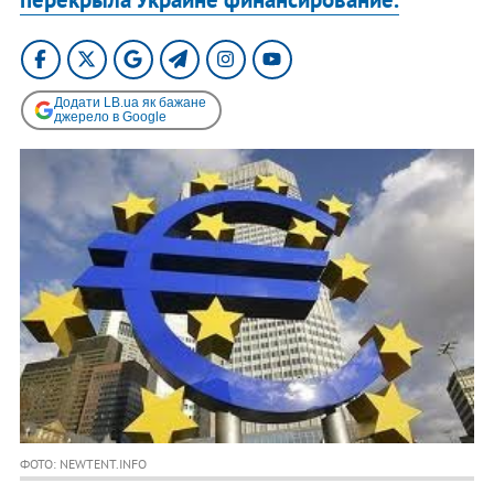
Додати LB.ua як бажане
джерело в Google
ФОТО: NEWTENT.INFO