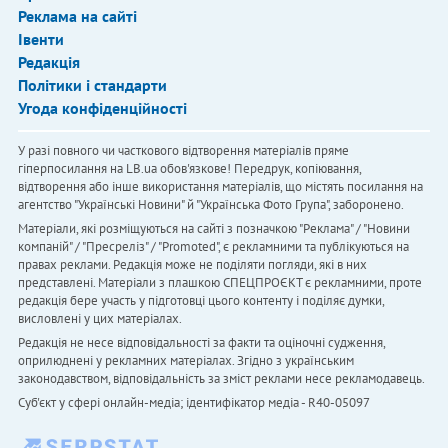
Реклама на сайті
Івенти
Редакція
Політики і стандарти
Угода конфіденційності
У разі повного чи часткового відтворення матеріалів пряме
гіперпосилання на LB.ua обов'язкове! Передрук, копіювання,
відтворення або інше використання матеріалів, що містять посилання на
агентство "Українськi Новини" й "Українська Фото Група", заборонено.
Матеріали, які розміщуються на сайті з позначкою "Реклама" / "Новини
компаній" / "Пресреліз" / "Promoted", є рекламними та публікуються на
правах реклами. Редакція може не поділяти погляди, які в них
представлені. Матеріали з плашкою СПЕЦПРОЄКТ є рекламними, проте
редакція бере участь у підготовці цього контенту і поділяє думки,
висловлені у цих матеріалах.
Редакція не несе відповідальності за факти та оціночні судження,
оприлюднені у рекламних матеріалах. Згідно з українським
законодавством, відповідальність за зміст реклами несе рекламодавець.
Cуб'єкт у сфері онлайн-медіа; ідентифікатор медіа - R40-05097