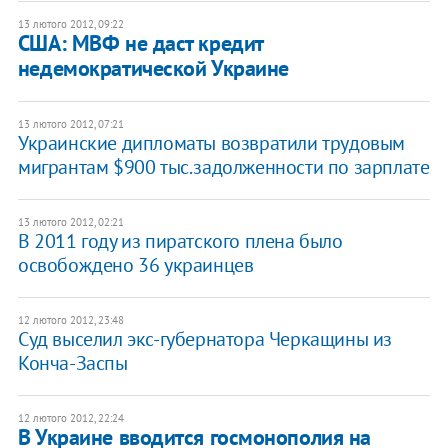
13 лютого 2012, 09:22
США: МВФ не даст кредит
недемократической Украине
13 лютого 2012, 07:21
Украинские дипломаты возвратили трудовым
мигрантам $900 тыс.задолженности по зарплате
13 лютого 2012, 02:21
В 2011 году из пиратского плена было
освобождено 36 украинцев
12 лютого 2012, 23:48
Суд выселил экс-губернатора Черкащины из
Конча-Заспы
12 лютого 2012, 22:24
В Украине вводится госмонополия на