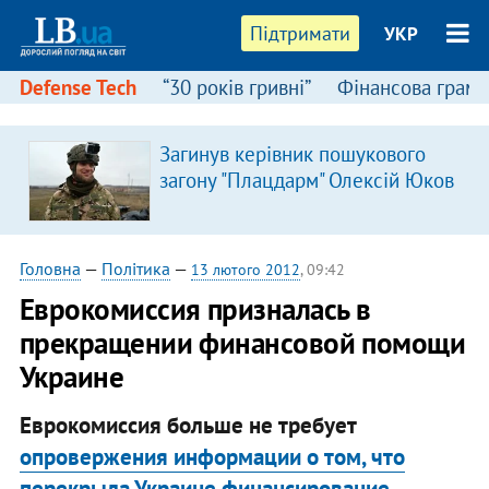
Підтримати
УКР
Defense Tech
“30 років гривні”
Фінансова грамо
Загинув керівник пошукового
загону "Плацдарм" Олексій Юков
Головна
—
Політика
—
13 лютого 2012
, 09:42
Еврокомиссия призналась в
прекращении финансовой помощи
Украине
Еврокомиссия больше не требует
опровержения информации о том, что
перекрыла Украине финансирование.