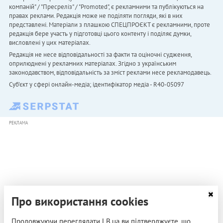
компаній" / "Пресреліз" / "Promoted", є рекламними та публікуються на
правах реклами. Редакція може не поділяти погляди, які в них
представлені. Матеріали з плашкою СПЕЦПРОЄКТ є рекламними, проте
редакція бере участь у підготовці цього контенту і поділяє думки,
висловлені у цих матеріалах.
Редакція не несе відповідальності за факти та оціночні судження,
оприлюднені у рекламних матеріалах. Згідно з українським
законодавством, відповідальність за зміст реклами несе рекламодавець.
Cуб'єкт у сфері онлайн-медіа; ідентифікатор медіа - R40-05097
РЕКЛАМА
Про використання cookies
Продовжуючи переглядати LB.ua ви підтверджуєте, що