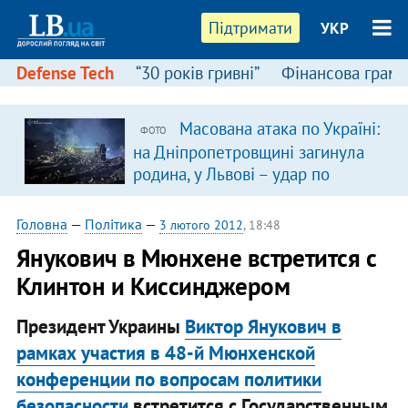
Підтримати
УКР
Defense Tech
“30 років гривні”
Фінансова грамо
Масована атака по Україні:
ФОТО
я
на Дніпропетровщині загинула
родина, у Львові – удар по
багатоповерхівках
(доповнюється)
Головна
—
Політика
—
3 лютого 2012
, 18:48
​Янукович в Мюнхене встретится с
Клинтон и Киссинджером
Президент Украины
Виктор Янукович в
рамках участия в 48-й Мюнхенской
конференции по вопросам политики
безопасности
встретится с Государственным