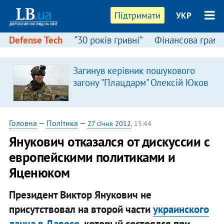
Підтримати
УКР
Defense Tech
“30 років гривні”
Фінансова грамо
Загинув керівник пошукового
загону "Плацдарм" Олексій Юков
Головна
—
Політика
—
27 січня 2012
, 15:44
Янукович отказался от дискуссии с
европейскими политиками и
Яценюком
Президент Виктор Янукович не
присутствовал на второй части
украинского
ланча в Давосе
, который состоялся при