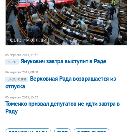
ФОТО: МАКС ЛЕВИН
05 вересня 2011, 11:37
Янукович завтра выступит в Раде
ВІДЕО
06 вересня 2011, 00:00
Верховная Рада возвращается из
ЕКСКЛЮЗИВ
отпуска
05 вересня 2011, 15:32
Томенко призвал депутатов не идти завтра в
Раду