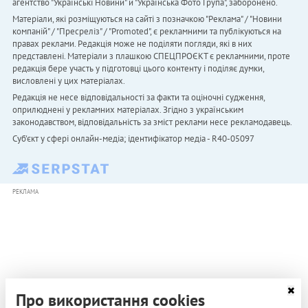
агентство "Українськi Новини" й "Українська Фото Група", заборонено.
Матеріали, які розміщуються на сайті з позначкою "Реклама" / "Новини
компаній" / "Пресреліз" / "Promoted", є рекламними та публікуються на
правах реклами. Редакція може не поділяти погляди, які в них
представлені. Матеріали з плашкою СПЕЦПРОЄКТ є рекламними, проте
редакція бере участь у підготовці цього контенту і поділяє думки,
висловлені у цих матеріалах.
Редакція не несе відповідальності за факти та оціночні судження,
оприлюднені у рекламних матеріалах. Згідно з українським
законодавством, відповідальність за зміст реклами несе рекламодавець.
Cуб'єкт у сфері онлайн-медіа; ідентифікатор медіа - R40-05097
РЕКЛАМА
Про використання cookies