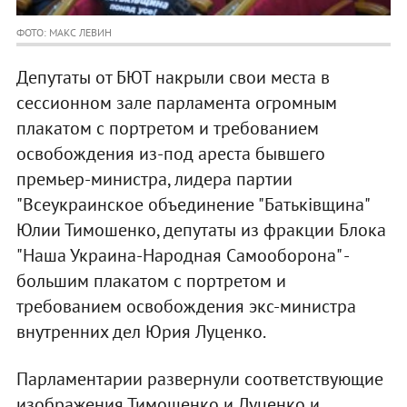
ФОТО: МАКС ЛЕВИН
Депутаты от БЮТ накрыли свои места в
сессионном зале парламента огромным
плакатом с портретом и требованием
освобождения из-под ареста бывшего
премьер-министра, лидера партии
"Всеукраинское объединение "Батьківщина"
Юлии Тимошенко, депутаты из фракции Блока
"Наша Украина-Народная Самооборона" -
большим плакатом с портретом и
требованием освобождения экс-министра
внутренних дел Юрия Луценко.
Парламентарии развернули соответствующие
изображения Тимошенко и Луценко и