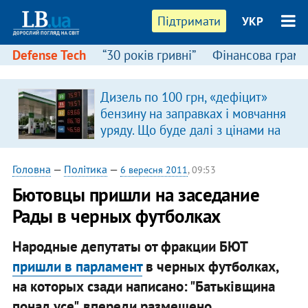
Підтримати
УКР
Defense Tech
“30 років гривні”
Фінансова грамо
Дизель по 100 грн, «дефіцит»
бензину на заправках і мовчання
уряду. Що буде далі з цінами на
пальне?
Головна
—
Політика
—
6 вересня 2011
, 09:53
Бютовцы пришли на заседание
Рады в черных футболках
Народные депутаты от фракции БЮТ
пришли в парламент
в черных футболках,
на которых сзади написано: "Батьківщина
понад усе", впереди размещено