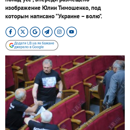
изображение Юлии Тимошенко, под
которым написано "Украине – волю".
Додати LB.ua як бажане
джерело в Google