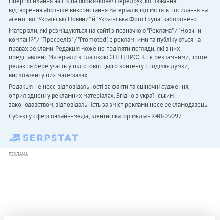
гіперпосилання на LB.ua обов'язкове! Передрук, копіювання,
відтворення або інше використання матеріалів, що містять посилання на
агентство "Українськi Новини" й "Українська Фото Група", заборонено.
Матеріали, які розміщуються на сайті з позначкою "Реклама" / "Новини
компаній" / "Пресреліз" / "Promoted", є рекламними та публікуються на
правах реклами. Редакція може не поділяти погляди, які в них
представлені. Матеріали з плашкою СПЕЦПРОЄКТ є рекламними, проте
редакція бере участь у підготовці цього контенту і поділяє думки,
висловлені у цих матеріалах.
Редакція не несе відповідальності за факти та оціночні судження,
оприлюднені у рекламних матеріалах. Згідно з українським
законодавством, відповідальність за зміст реклами несе рекламодавець.
Cуб'єкт у сфері онлайн-медіа; ідентифікатор медіа - R40-05097
РЕКЛАМА