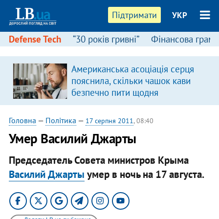
Підтримати
УКР
Defense Tech
“30 років гривні”
Фінансова грамо
Американська асоціація серця
я
пояснила, скільки чашок кави
безпечно пити щодня
Головна
—
Політика
—
17 серпня 2011
, 08:40
Умер Василий Джарты
Председатель Совета министров Крыма
Василий Джарты
умер в ночь на 17 августа.