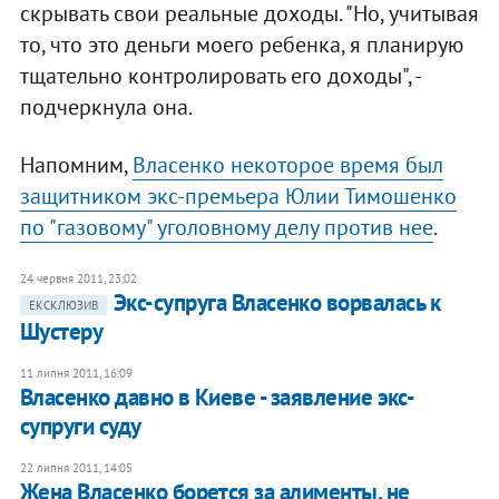
скрывать свои реальные доходы. "Но, учитывая
то, что это деньги моего ребенка, я планирую
тщательно контролировать его доходы", -
подчеркнула она.
Напомним,
Власенко некоторое время был
защитником экс-премьера Юлии Тимошенко
по "газовому" уголовному делу против нее
.
24 червня 2011, 23:02
Экс-супруга Власенко ворвалась к
ЕКСКЛЮЗИВ
Шустеру
11 липня 2011, 16:09
Власенко давно в Киеве - заявление экс-
супруги суду
22 липня 2011, 14:05
Жена Власенко борется за алименты, не