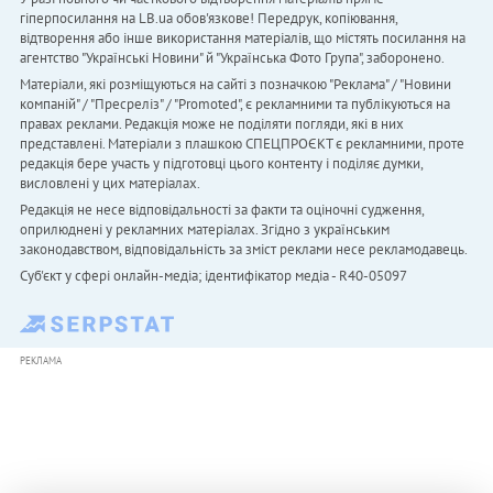
гіперпосилання на LB.ua обов'язкове! Передрук, копіювання,
відтворення або інше використання матеріалів, що містять посилання на
агентство "Українськi Новини" й "Українська Фото Група", заборонено.
Матеріали, які розміщуються на сайті з позначкою "Реклама" / "Новини
компаній" / "Пресреліз" / "Promoted", є рекламними та публікуються на
правах реклами. Редакція може не поділяти погляди, які в них
представлені. Матеріали з плашкою СПЕЦПРОЄКТ є рекламними, проте
редакція бере участь у підготовці цього контенту і поділяє думки,
висловлені у цих матеріалах.
Редакція не несе відповідальності за факти та оціночні судження,
оприлюднені у рекламних матеріалах. Згідно з українським
законодавством, відповідальність за зміст реклами несе рекламодавець.
Cуб'єкт у сфері онлайн-медіа; ідентифікатор медіа - R40-05097
РЕКЛАМА