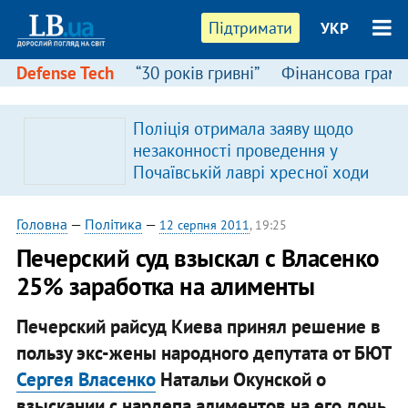
Підтримати
УКР
Defense Tech
“30 років гривні”
Фінансова грамо
Поліція отримала заяву щодо
незаконності проведення у
Почаївській лаврі хресної ходи
Головна
—
Політика
—
12 серпня 2011
, 19:25
Печерский суд взыскал с Власенко
25% заработка на алименты
Печерский райсуд Киева принял решение в
пользу экс-жены народного депутата от БЮТ
Сергея Власенко
Натальи Окунской о
взыскании с нардепа алиментов на его дочь