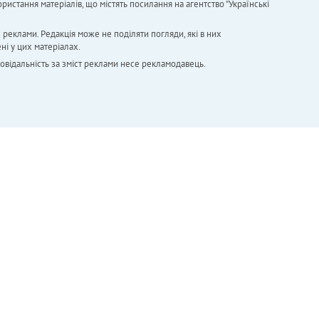
ристання матеріалів, що містять посилання на агентство "Українськi
х реклами. Редакція може не поділяти погляди, які в них
ні у цих матеріалах.
повідальність за зміст реклами несе рекламодавець.