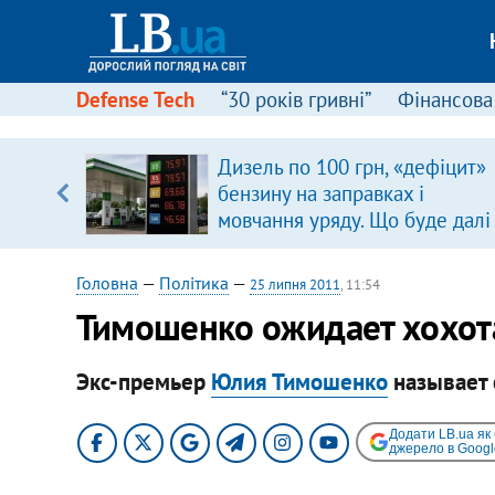
Defense Tech
“30 років гривні”
Фінансова
щодо
Дизель по 100 грн, «дефіцит»
 у
бензину на заправках і
ої ходи
мовчання уряду. Що буде далі
цінами на пальне?
Головна
—
Політика
—
25 липня 2011
, 11:54
Тимошенко ожидает хохот
Экс-премьер
Юлия Тимошенко
называет 
Додати LB.ua як
джерело в Googl