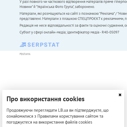
У разі повного чи часткового відтворення матеріалів пряме гіперпо
Новини" й "Українська Фото Група", заборонено.
Матеріали, які розміщуються на сайті з позначкою "Реклама" / "Нови
представлені. Матеріали з плашкою СПЕЦПРОЄКТ є рекламними, проте
Редакція не несе відповідальності за факти та оціночні судження,
Cуб'єкт у сфері онлайн-медіа; ідентифікатор медіа - R40-05097
РЕКЛАМА
Про використання cookies
Продовжуючи переглядати LB.ua ви підтверджуєте, що
ознайомилися з Правилами користування сайтом та
погоджуєтеся на використання файлів cookies