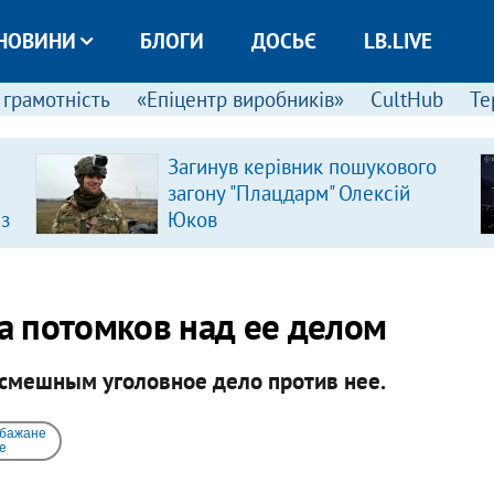
НОВИНИ
БЛОГИ
ДОСЬЄ
LB.LIVE
 грамотність
«Епіцентр виробників»
CultHub
Те
Загинув керівник пошукового
загону "Плацдарм" Олексій
 з
Юков
а потомков над ее делом
смешным уголовное дело против нее.
 бажане
e