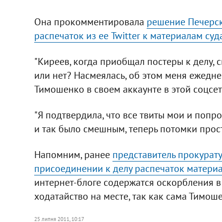
Она прокомментировала
решение Печерск
распечаток из ее Twitter к материалам суд
"Киреев, когда приобщал постеры к делу, 
или нет? Насмеялась, об этом меня ежедне
Тимошенко в своем аккаунте в этой соцсет
"Я подтвердила, что все твиты мои и поп
и так было смешным, теперь потомки просто
Напомним, ранее
представитель прокурат
присоединении к делу распечаток материал
интернет-блоге содержатся оскорбления в 
ходатайство на месте, так как сама Тимош
25 липня 2011, 10:17