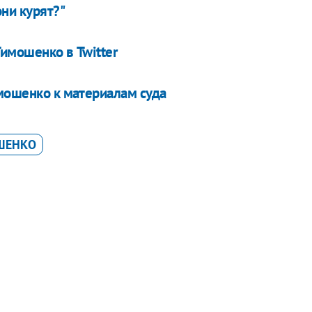
они курят?"
имошенко в Twitter
имошенко к материалам суда
ОШЕНКО