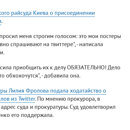
ого райсуда Киева о присоединении
а
.
спросил меня строгим голосом: это мои постеры
вно спрашивают на твиттере", - написала
и.
росила приобщить их к делу ОБЯЗАТЕЛЬНО! Дело
 обхохочутся", - добавила она.
уры Лилия Фролова подала ходатайство о
ов из Twitter
. По мнению прокурора, в
адрес суда и прокуратуры. Суд удовлетворил
енко его поддержала.