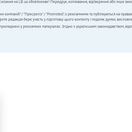
силання на LB.ua обов'язкове! Передрук, копіювання, відтворення або інше вико
ни компаній" / "Пресреліз" / "Promoted", є рекламними та публікуються на права
 редакція бере участь у підготовці цього контенту і поділяє думки, висловле
 оприлюднені у рекламних матеріалах. Згідно з українським законодавством, від