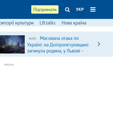
Підтримати
УКР
риторії культури
LB.talks
Нова країна
Масована атака по
ФОТО
Україні: на Дніпропетровщині
загинула родина, у Львові –
удар по багатоповерхівках
(доповнюється)
РЕКЛАМА