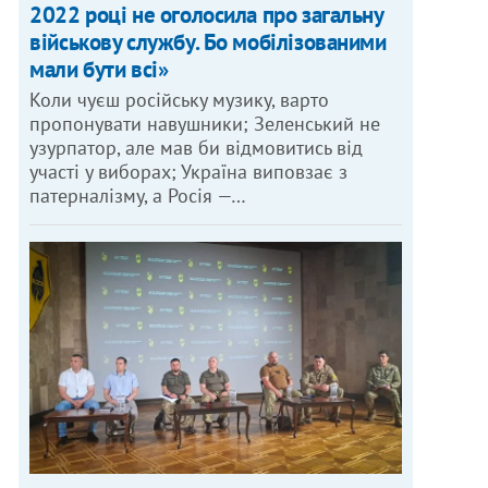
2022 році не оголосила про загальну
військову службу. Бо мобілізованими
мали бути всі»
Коли чуєш російську музику, варто
пропонувати навушники; Зеленський не
узурпатор, але мав би відмовитись від
участі у виборах; Україна виповзає з
патерналізму, а Росія —…