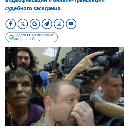
судебного заседания
.
Додати LB.ua як бажане
джерело в Google