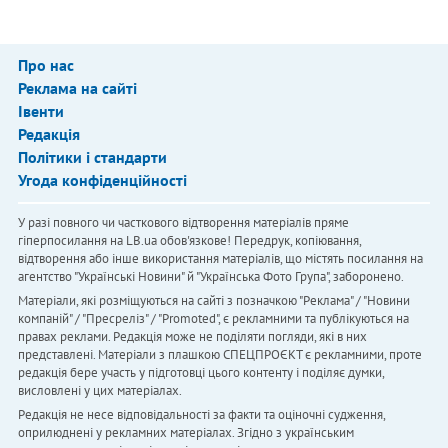
Про нас
Реклама на сайті
Івенти
Редакція
Політики і стандарти
Угода конфіденційності
У разі повного чи часткового відтворення матеріалів пряме
гіперпосилання на LB.ua обов'язкове! Передрук, копіювання,
відтворення або інше використання матеріалів, що містять посилання на
агентство "Українськi Новини" й "Українська Фото Група", заборонено.
Матеріали, які розміщуються на сайті з позначкою "Реклама" / "Новини
компаній" / "Пресреліз" / "Promoted", є рекламними та публікуються на
правах реклами. Редакція може не поділяти погляди, які в них
представлені. Матеріали з плашкою СПЕЦПРОЄКТ є рекламними, проте
редакція бере участь у підготовці цього контенту і поділяє думки,
висловлені у цих матеріалах.
Редакція не несе відповідальності за факти та оціночні судження,
оприлюднені у рекламних матеріалах. Згідно з українським