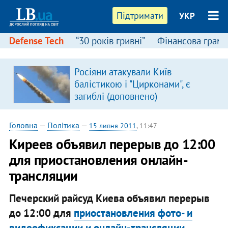
Підтримати
УКР
Defense Tech
“30 років гривні”
Фінансова грамо
Росіяни атакували Київ
балістикою і "Цирконами", є
загиблі (доповнено)
Головна
—
Політика
—
15 липня 2011
, 11:47
Киреев объявил перерыв до 12:00
для приостановления онлайн-
трансляции
Печерский райсуд Киева объявил перерыв
до 12:00 для
приостановления фото- и
видеофиксации и онлайн-трансляции