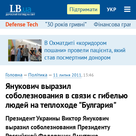
Підтримати
УКР
Defense Tech
“30 років гривні”
Фінансова грамо
В Охматдиті «коридором
пошани» провели пацієнта, який
став посмертним донором
Головна
—
Політика
—
11 липня 2011
, 13:46
Янукович выразил
соболезнования в связи с гибелью
людей на теплоходе "Булгария"
Президент Украины Виктор Янукович
выразил соболезнования Президенту
Российской Федерации Дмитрию