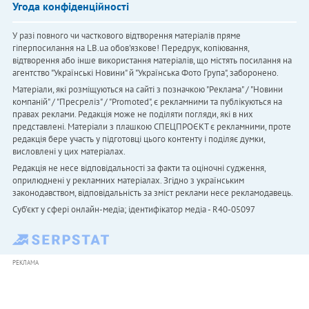
Угода конфіденційності
У разі повного чи часткового відтворення матеріалів пряме
гіперпосилання на LB.ua обов'язкове! Передрук, копіювання,
відтворення або інше використання матеріалів, що містять посилання на
агентство "Українськi Новини" й "Українська Фото Група", заборонено.
Матеріали, які розміщуються на сайті з позначкою "Реклама" / "Новини
компаній" / "Пресреліз" / "Promoted", є рекламними та публікуються на
правах реклами. Редакція може не поділяти погляди, які в них
представлені. Матеріали з плашкою СПЕЦПРОЄКТ є рекламними, проте
редакція бере участь у підготовці цього контенту і поділяє думки,
висловлені у цих матеріалах.
Редакція не несе відповідальності за факти та оціночні судження,
оприлюднені у рекламних матеріалах. Згідно з українським
законодавством, відповідальність за зміст реклами несе рекламодавець.
Cуб'єкт у сфері онлайн-медіа; ідентифікатор медіа - R40-05097
РЕКЛАМА