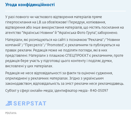
Угода конфіденційності
У разі повного чи часткового відтворення матеріалів пряме
гіперпосилання на LB.ua обов'язкове! Передрук, копіювання,
відтворення або інше використання матеріалів, що містять посилання на
агентство "Українськi Новини" й "Українська Фото Група", заборонено.
Матеріали, які розміщуються на сайті з позначкою "Реклама" / "Новини
компаній" / "Пресреліз" / "Promoted", є рекламними та публікуються на
правах реклами. Редакція може не поділяти погляди, які в них
представлені. Матеріали з плашкою СПЕЦПРОЄКТ є рекламними, проте
редакція бере участь у підготовці цього контенту і поділяє думки,
висловлені у цих матеріалах.
Редакція не несе відповідальності за факти та оціночні судження,
оприлюднені у рекламних матеріалах. Згідно з українським
законодавством, відповідальність за зміст реклами несе рекламодавець.
Cуб'єкт у сфері онлайн-медіа; ідентифікатор медіа - R40-05097
РЕКЛАМА