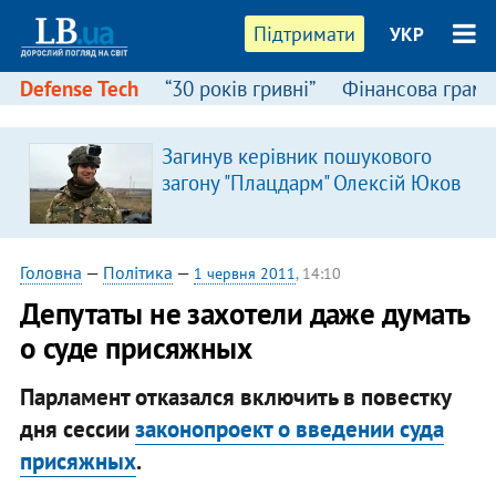
Підтримати
УКР
Defense Tech
“30 років гривні”
Фінансова грамо
Загинув керівник пошукового
я
загону "Плацдарм" Олексій Юков
Головна
—
Політика
—
1 червня 2011
, 14:10
Депутаты не захотели даже думать
о суде присяжных
Парламент отказался включить в повестку
дня сессии
законопроект о введении суда
присяжных
.