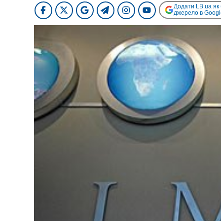
Додати LB.ua як
джерело в Googl