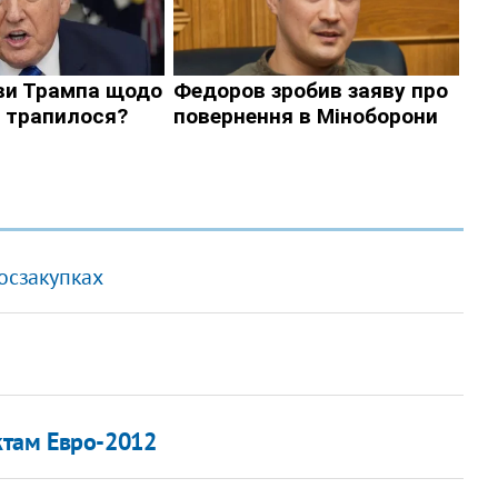
осзакупках
ктам Евро-2012