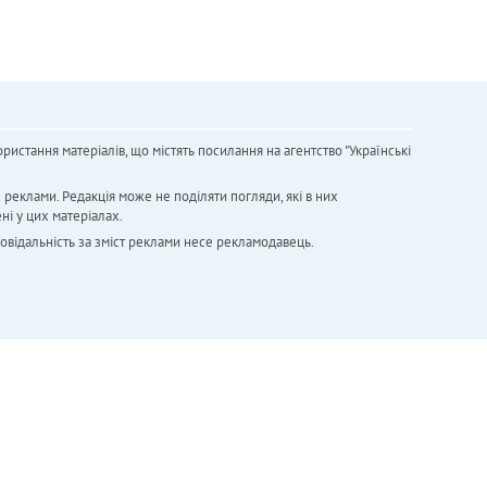
ристання матеріалів, що містять посилання на агентство "Українськi
х реклами. Редакція може не поділяти погляди, які в них
ні у цих матеріалах.
повідальність за зміст реклами несе рекламодавець.