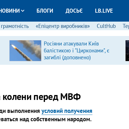
НОВИНИ
БЛОГИ
ДОСЬЄ
LB.LIVE
 грамотність
«Епіцентр виробників»
CultHub
Те
Росіяни атакували Київ
балістикою і "Цирконами", є
загиблі (доповнено)
на колени перед МВФ
ради выполнения
условий получения
ваться над собственным народом.