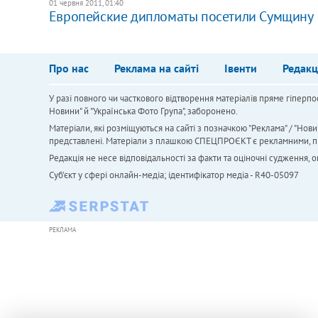
01 червня 2011, 01:40
Европейские дипломаты посетили Сумщину
Про нас
Реклама на сайті
Івенти
Редакц
У разі повного чи часткового відтворення матеріалів пряме гіперпо
Новини" й "Українська Фото Група", заборонено.
Матеріали, які розміщуються на сайті з позначкою "Реклама" / "Нови
представлені. Матеріали з плашкою СПЕЦПРОЄКТ є рекламними, проте
Редакція не несе відповідальності за факти та оціночні судження,
Cуб'єкт у сфері онлайн-медіа; ідентифікатор медіа - R40-05097
РЕКЛАМА