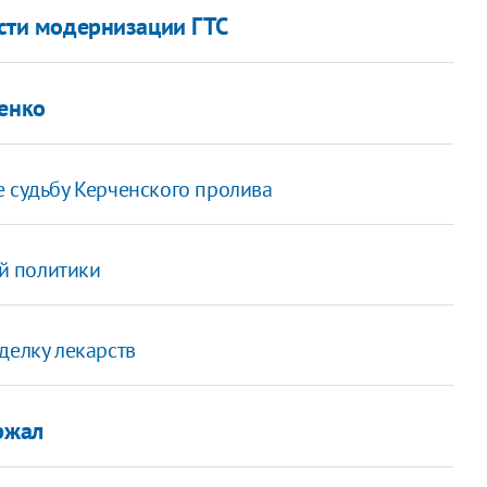
ости модернизации ГТС
ченко
е судьбу Керченского пролива
й политики
делку лекарств
ржал