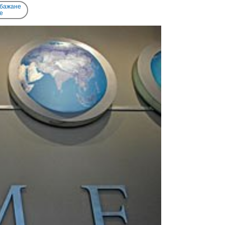
 бажане
e