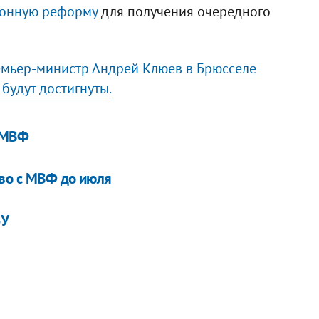
онную реформу
для получения очередного
мьер-министр Андрей Клюев в Брюсселе
будут достигнуты.
с МВФ
тво с МВФ до июля
БУ