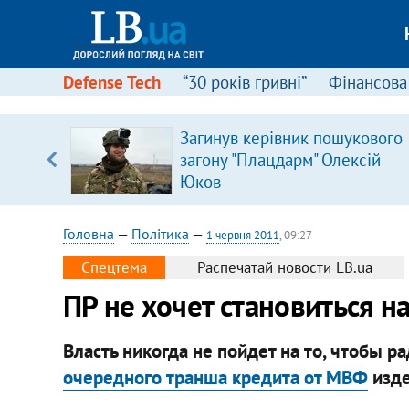
Defense Tech
“30 років гривні”
Фінансова
щодо
Загинув керівник пошукового
 у
загону "Плацдарм" Олексій
ої ходи
Юков
Головна
—
Політика
—
1 червня 2011
, 09:27
Спецтема
Распечатай новости LB.ua
ПР не хочет становиться 
Власть никогда не пойдет на то, чтобы 
очередного транша кредита от МВФ
изде