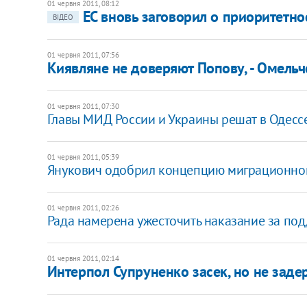
01 червня 2011, 08:12
ЕС вновь заговорил о приоритетн
ВІДЕО
01 червня 2011, 07:56
Киявляне не доверяют Попову, - Омель
01 червня 2011, 07:30
Главы МИД России и Украины решат в Одесс
01 червня 2011, 05:39
Янукович одобрил концепцию миграционно
01 червня 2011, 02:26
Рада намерена ужесточить наказание за под
01 червня 2011, 02:14
Интерпол Супруненко засек, но не заде