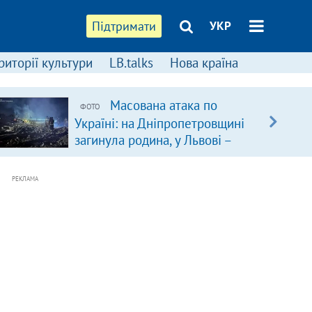
Підтримати
УКР
риторії культури
LB.talks
Нова країна
Масована атака по
ФОТО
Україні: на Дніпропетровщині
загинула родина, у Львові –
удар по багатоповерхівках
(доповнюється)
РЕКЛАМА