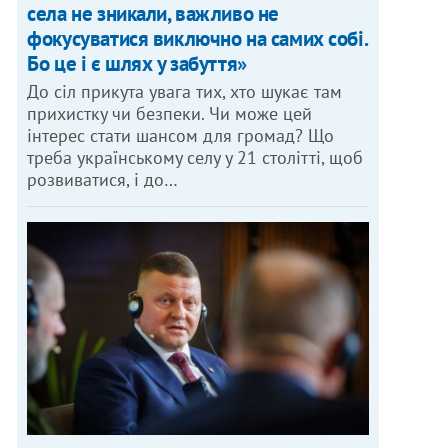
села не зникали, важливо не
фокусуватися виключно на самих собі.
Бо це і є шлях у забуття»
До сіл прикута увага тих, хто шукає там
прихистку чи безпеки. Чи може цей
інтерес стати шансом для громад? Що
треба українському селу у 21 столітті, щоб
розвиватися, і до…