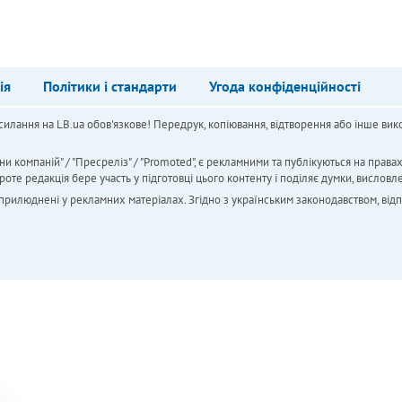
ія
Політики і стандарти
Угода конфіденційності
силання на LB.ua обов'язкове! Передрук, копіювання, відтворення або інше вико
ни компаній" / "Пресреліз" / "Promoted", є рекламними та публікуються на права
 редакція бере участь у підготовці цього контенту і поділяє думки, висловле
 оприлюднені у рекламних матеріалах. Згідно з українським законодавством, від