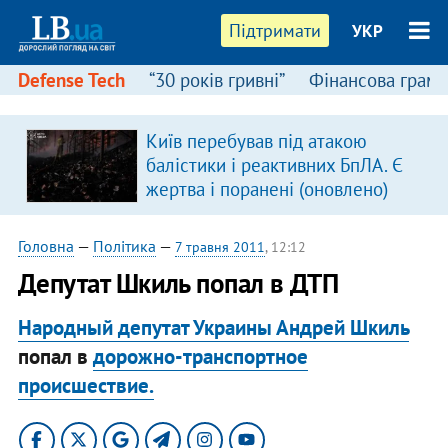
Підтримати
УКР
Defense Tech
“30 років гривні”
Фінансова грамо
Київ перебував під атакою
балістики і реактивних БпЛА. Є
жертва і поранені (оновлено)
Головна
—
Політика
—
7 травня 2011
, 12:12
Депутат Шкиль попал в ДТП
Народный депутат Украины Андрей Шкиль
попал в
дорожно-транспортное
происшествие.