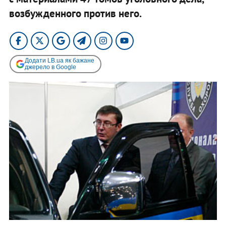
возбужденного против него.
Додати LB.ua як бажане
джерело в Google