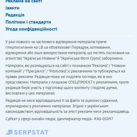
Реклама на сайті
Івенти
Редакція
Політики і стандарти
Угода конфіденційності
У разі повного чи часткового відтворення матеріалів пряме
гіперпосилання на LB.ua обов'язкове! Передрук, копіювання,
відтворення або інше використання матеріалів, що містять посилання на
агентство "Українськi Новини" й "Українська Фото Група", заборонено.
Матеріали, які розміщуються на сайті з позначкою "Реклама" / "Новини
компаній" / "Пресреліз" / "Promoted", є рекламними та публікуються на
правах реклами. Редакція може не поділяти погляди, які в них
представлені. Матеріали з плашкою СПЕЦПРОЄКТ є рекламними, проте
редакція бере участь у підготовці цього контенту і поділяє думки,
висловлені у цих матеріалах.
Редакція не несе відповідальності за факти та оціночні судження,
оприлюднені у рекламних матеріалах. Згідно з українським
законодавством, відповідальність за зміст реклами несе рекламодавець.
Cуб'єкт у сфері онлайн-медіа; ідентифікатор медіа - R40-05097