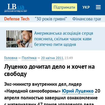
Підтримати
УКР
Defense Tech
“30 років гривні”
Фінансова грамо
Американська асоціація серця
пояснила, скільки чашок кави
безпечно пити щодня
Головна
—
Політика
—
20 квітня 2011
, 15:49
Луценко дочитал дело и хочет на
свободу
Экс-министр внутренних дел, лидер
«Народной самообороны»
Юрий Луценко
20
апреля полностью завершил ознакомление
с материалами 47 томов уголовного дела,