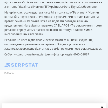
відтворення або інше використання матеріалів, що містять посилання на
агентство "Українськi Новини" й "Українська Фото Група", заборонено.
Матеріали, які розміщуються на сайті з позначкою "Реклама" / "Новини
компаній" / "Пресреліз" / "Promoted", є рекламними та публікуються на
правах реклами. Редакція може не поділяти погляди, які в них
представлені. Матеріали з плашкою СПЕЦПРОЄКТ є рекламними, проте
редакція бере участь у підготовці цього контенту і поділяє думки,
висловлені у цих матеріалах.
Редакція не несе відповідальності за факти та оціночні судження,
оприлюднені у рекламних матеріалах. Згідно з українським
законодавством, відповідальність за зміст реклами несе рекламодавець.
Cуб'єкт у сфері онлайн-медіа; ідентифікатор медіа - R40-05097
РЕКЛАМА