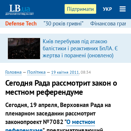
Підтримати
УКР
Defense Tech
“30 років гривні”
Фінансова грамо
Київ перебував під атакою
балістики і реактивних БпЛА. Є
жертва і поранені (оновлено)
Головна
—
Політика
—
19 квітня 2011
, 08:34
Сегодня Рада рассмотрит закон о
местном референдуме
Сегодня, 19 апреля, Верховная Рада на
пленарном заседании рассмотрит
законопроект №7082 "
О местном
референдуме
", предусматривающий