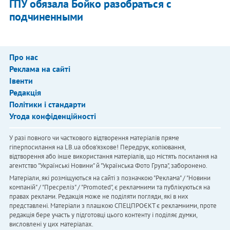
ГПУ обязала Бойко разобраться с
подчиненными
Про нас
Реклама на сайті
Івенти
Редакція
Політики і стандарти
Угода конфіденційності
У разі повного чи часткового відтворення матеріалів пряме
гіперпосилання на LB.ua обов'язкове! Передрук, копіювання,
відтворення або інше використання матеріалів, що містять посилання на
агентство "Українськi Новини" й "Українська Фото Група", заборонено.
Матеріали, які розміщуються на сайті з позначкою "Реклама" / "Новини
компаній" / "Пресреліз" / "Promoted", є рекламними та публікуються на
правах реклами. Редакція може не поділяти погляди, які в них
представлені. Матеріали з плашкою СПЕЦПРОЄКТ є рекламними, проте
редакція бере участь у підготовці цього контенту і поділяє думки,
висловлені у цих матеріалах.