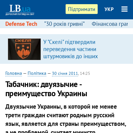
Підтримати
УКР
Defense Tech
“30 років гривні”
Фінансова грамо
У "Скелі" підтвердили
переведення частини
штурмовиків до інших
підрозділів
Головна
—
Політика
—
30 січня 2011
, 14:25
Табачник: двуязычие -
преимущество Украины
Двуязычие Украины, в которой не менее
трети граждан считают родным русский
язык, является для страны преимуществом,
а не проблемой, считает министр