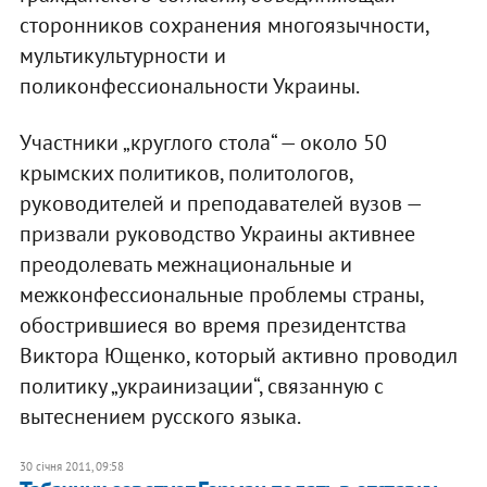
сторонников сохранения многоязычности,
мультикультурности и
поликонфессиональности Украины.
Участники „круглого стола“ — около 50
крымских политиков, политологов,
руководителей и преподавателей вузов —
призвали руководство Украины активнее
преодолевать межнациональные и
межконфессиональные проблемы страны,
обострившиеся во время президентства
Виктора Ющенко, который активно проводил
политику „украинизации“, связанную с
вытеснением русского языка.
30 січня 2011, 09:58