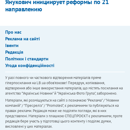
Янукович инициирует реформы по 21
направлению
Про нас
Реклама на сайті
Івенти
Редакція
Політики і стандарти
Угода конфіденційності
У разі повного чи часткового відтворення матеріалів пряме
гіперпосилання на LB.ua обов'язкове! Передрук, копіювання,
відтворення або інше використання матеріалів, що містять посилання на
агентство "Українськi Новини" й "Українська Фото Група", заборонено.
Матеріали, які розміщуються на сайті з позначкою "Реклама" / "Новини
компаній" / "Пресреліз" / "Promoted", є рекламними та публікуються на
правах реклами. Редакція може не поділяти погляди, які в них
представлені. Матеріали з плашкою СПЕЦПРОЄКТ є рекламними, проте
редакція бере участь у підготовці цього контенту і поділяє думки,
висловлені у цих матеріалах.