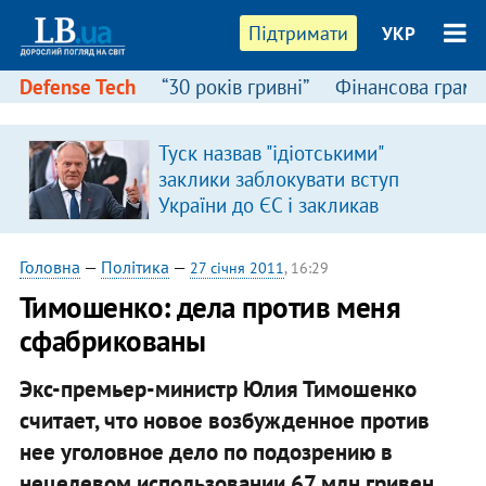
Підтримати
УКР
Defense Tech
“30 років гривні”
Фінансова грамо
:
Туск назвав "ідіотськими"
заклики заблокувати вступ
України до ЄС і закликав
припинити антиукраїнську
риторику
Головна
—
Політика
—
27 січня 2011
, 16:29
Тимошенко: дела против меня
сфабрикованы
Экс-премьер-министр Юлия Тимошенко
считает, что новое возбужденное против
нее уголовное дело по подозрению в
нецелевом использовании 67 млн гривен