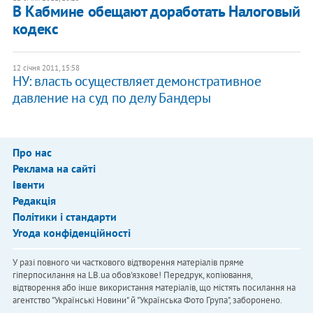
​В Кабмине обещают доработать Налоговый
кодекс
12 січня 2011, 15:58
НУ: власть осуществляет демонстративное
давление на суд по делу Бандеры
Про нас
Реклама на сайті
Івенти
Редакція
Політики і стандарти
Угода конфіденційності
У разі повного чи часткового відтворення матеріалів пряме
гіперпосилання на LB.ua обов'язкове! Передрук, копіювання,
відтворення або інше використання матеріалів, що містять посилання на
агентство "Українськi Новини" й "Українська Фото Група", заборонено.