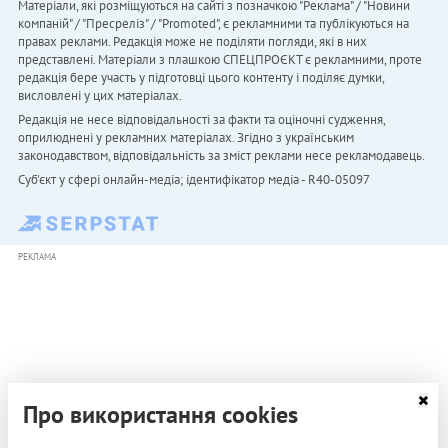
Матеріали, які розміщуються на сайті з позначкою "Реклама" / "Новини
компаній" / "Пресреліз" / "Promoted", є рекламними та публікуються на
правах реклами. Редакція може не поділяти погляди, які в них
представлені. Матеріали з плашкою СПЕЦПРОЄКТ є рекламними, проте
редакція бере участь у підготовці цього контенту і поділяє думки,
висловлені у цих матеріалах.
Редакція не несе відповідальності за факти та оціночні судження,
оприлюднені у рекламних матеріалах. Згідно з українським
законодавством, відповідальність за зміст реклами несе рекламодавець.
Cуб'єкт у сфері онлайн-медіа; ідентифікатор медіа - R40-05097
РЕКЛАМА
Про використання cookies