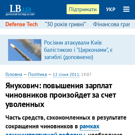
Підтримати
УКР
Defense Tech
“30 років гривні”
Фінансова грамо
Росіяни атакували Київ
в
балістикою і "Цирконами", є
загиблі (доповнено)
Головна
—
Політика
—
12 січня 2011
, 19:07
Янукович: повышения зарплат
чиновников произойдет за счет
уволенных
Часть средств, сэкономленных в результате
сокращения чиновников в
рамках
административной реформы
, необходимо