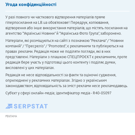
Угода конфіденційності
У разі повного чи часткового відтворення матеріалів пряме
гіперпосилання на LB.ua обов'язкове! Передрук, копіювання,
відтворення або інше використання матеріалів, що містять посилання на
агентство "Українськi Новини" й "Українська Фото Група", заборонено.
Матеріали, які розміщуються на сайті з позначкою "Реклама" / "Новини
компаній" / "Пресреліз" / "Promoted", є рекламними та публікуються на
правах реклами. Редакція може не поділяти погляди, які в них
представлені. Матеріали з плашкою СПЕЦПРОЄКТ є рекламними, проте
редакція бере участь у підготовці цього контенту і поділяє думки,
висловлені у цих матеріалах.
Редакція не несе відповідальності за факти та оціночні судження,
оприлюднені у рекламних матеріалах. Згідно з українським
законодавством, відповідальність за зміст реклами несе рекламодавець.
Cуб'єкт у сфері онлайн-медіа; ідентифікатор медіа - R40-05097
РЕКЛАМА