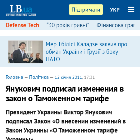
Підтримати
УКР
Defense Tech
“30 років гривні”
Фінансова грамо
:
Мер Тбілісі Каладзе заявив про
обман України і Грузії з боку
НАТО
Головна
—
Політика
—
12 січня 2011
, 17:31
Янукович подписал изменения в
закон о Таможенном тарифе
Президент Украины Виктор Янукович
подписал Закон «О внесении изменений в
Закон Украины «О Таможенном тарифе
Украины».​