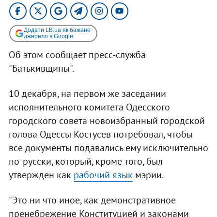
Додати LB.ua як бажане
джерело в Google
Об этом сообщает пресс-служба
"Батькивщины".
10 декабря, на первом же заседании
исполнительного комитета Одесского
городского совета новоизбранный городской
голова Одессы Костусев потребовал, чтобы
все документы подавались ему исключительно
по-русски, который, кроме того, был
утвержден как
рабочий язык
мэрии.
"Это ни что иное, как демонстративное
пренебрежение Конституцией и законами