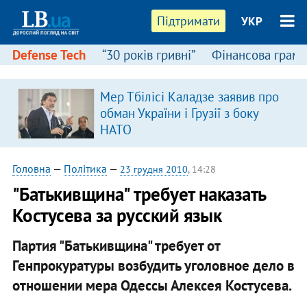
Підтримати
УКР
Defense Tech
“30 років гривні”
Фінансова грамо
Мер Тбілісі Каладзе заявив про
обман України і Грузії з боку
НАТО
Головна
—
Політика
—
23 грудня 2010
, 14:28
"Батькивщина" требует наказать
Костусева за русский язык
Партия "Батькивщина" требует от
Генпрокуратуры возбудить уголовное дело в
отношении мера Одессы Алексея Костусева.