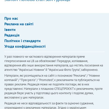
Про нас
Реклама на сайті
Івенти
Редакція
Політики і стандарти
Угода конфіденційності
У разі повного чи часткового відтворення матеріалів пряме
гіперпосилання на LB.ua обов'язкове! Передрук, копіювання,
відтворення або інше використання матеріалів, що містять посилання на
агентство "Українськi Новини" й "Українська Фото Група", заборонено.
Матеріали, які розміщуються на сайті з позначкою "Реклама" / "Новини
компаній" / "Пресреліз" / "Promoted", є рекламними та публікуються на
правах реклами. Редакція може не поділяти погляди, які в них
представлені. Матеріали з плашкою СПЕЦПРОЄКТ є рекламними, проте
редакція бере участь у підготовці цього контенту і поділяє думки,
висловлені у цих матеріалах.
Редакція не несе відповідальності за факти та оціночні судження,
оприлюднені у рекламних матеріалах. Згідно з українським