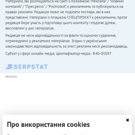
Матеріали, які розміщуються на сайті з позначкою "Реклама" / "Новини
компаній" / "Пресреліз" / "Promoted", є рекламними та публікуються на
правах реклами. Редакція може не поділяти погляди, які в них
представлені. Матеріали з плашкою СПЕЦПРОЄКТ є рекламними, проте
редакція бере участь у підготовці цього контенту і поділяє думки,
висловлені у цих матеріалах.
Редакція не несе відповідальності за факти та оціночні судження,
оприлюднені у рекламних матеріалах. Згідно з українським
законодавством, відповідальність за зміст реклами несе рекламодавець.
Cуб'єкт у сфері онлайн-медіа; ідентифікатор медіа - R40-05097
РЕКЛАМА
Про використання cookies