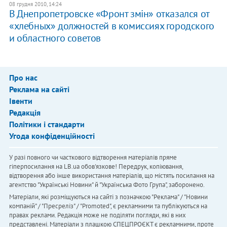
08 грудня 2010, 14:24
В Днепропетровске «Фронт змiн» отказался от
«хлебных» должностей в комиссиях городского
и областного советов
Про нас
Реклама на сайті
Івенти
Редакція
Політики і стандарти
Угода конфіденційності
У разі повного чи часткового відтворення матеріалів пряме
гіперпосилання на LB.ua обов'язкове! Передрук, копіювання,
відтворення або інше використання матеріалів, що містять посилання на
агентство "Українськi Новини" й "Українська Фото Група", заборонено.
Матеріали, які розміщуються на сайті з позначкою "Реклама" / "Новини
компаній" / "Пресреліз" / "Promoted", є рекламними та публікуються на
правах реклами. Редакція може не поділяти погляди, які в них
представлені. Матеріали з плашкою СПЕЦПРОЄКТ є рекламними, проте