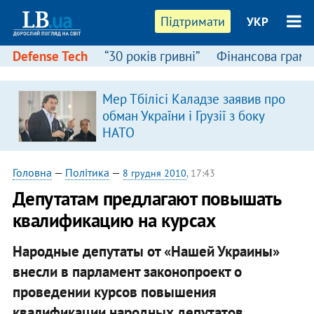
Підтримати
УКР
Defense Tech
“30 років гривні”
Фінансова грамо
Мер Тбілісі Каладзе заявив про
я
обман України і Грузії з боку
НАТО
Головна
—
Політика
—
8 грудня 2010
, 17:43
Депутатам предлагают повышать
квалификацию на курсах
Народные депутаты от «Нашей Украины»
внесли в парламент законопроект о
проведении курсов повышения
квалификации народных депутатов