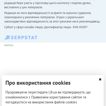
редакція бере участь у підготовці цього контенту і поділяє думки,
висловлені у цих матеріалах.
Редакція не несе відповідальності за факти та оціночні судження,
оприлюднені у рекламних матеріалах. Згідно з українським
законодавством, відповідальність за зміст реклами несе рекламодавець.
Cуб'єкт у сфері онлайн-медіа; ідентифікатор медіа - R40-05097
РЕКЛАМА
Про використання cookies
Продовжуючи переглядати LB.ua ви підтверджуєте, що
ознайомилися з Правилами користування сайтом та
погоджуєтеся на використання файлів cookies