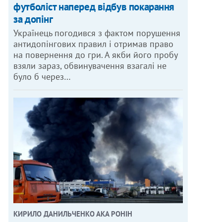
футболіст наперед відбув покарання
за допінг
Українець погодився з фактом порушення
антидопінгових правил і отримав право
на повернення до гри. А якби його пробу
взяли зараз, обвинувачення взагалі не
було б через…
КИРИЛО ДАНИЛЬЧЕНКО АКА РОНІН