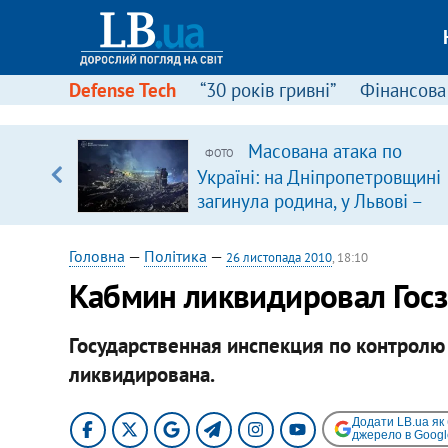
Defense Tech
“30 років гривні”
Фінансова
вив про
Масована атака по
ФОТО
боку
Україні: на Дніпропетровщині
загинула родина, у Львові –
удар по багатоповерхівках
(доповнюється)
Головна
—
Політика
—
26 листопада 2010
, 18:10
Кабмин ликвидировал Гос
Государственная инспекция по контролю
ликвидирована.​
Додати LB.ua як
джерело в Googl