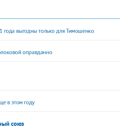
11 года выгодны только для Тимошенко
еблоковой оправданно
ще в этом году
нный союз