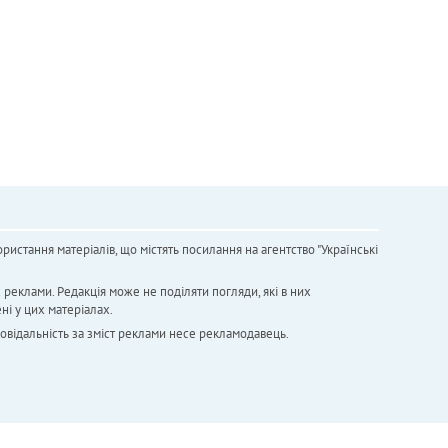
ристання матеріалів, що містять посилання на агентство "Українськi
х реклами. Редакція може не поділяти погляди, які в них
ні у цих матеріалах.
повідальність за зміст реклами несе рекламодавець.