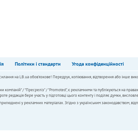
ія
Політики і стандарти
Угода конфіденційності
силання на LB.ua обов'язкове! Передрук, копіювання, відтворення або інше вико
ни компаній" / "Пресреліз" / "Promoted", є рекламними та публікуються на права
 редакція бере участь у підготовці цього контенту і поділяє думки, висловле
 оприлюднені у рекламних матеріалах. Згідно з українським законодавством, від