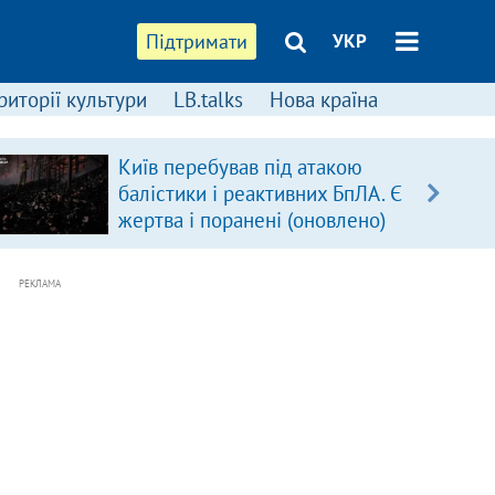
Підтримати
УКР
риторії культури
LB.talks
Нова країна
Київ перебував під атакою
балістики і реактивних БпЛА. Є
жертва і поранені (оновлено)
РЕКЛАМА