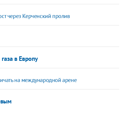
ост через Керченский пролив
газа в Европу
ничать на международной арене
евым