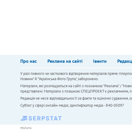
Про нас
Реклама на сайті
Івенти
Редакц
У разі повного чи часткового відтворення матеріалів пряме гіперпо
Новини" й "Українська Фото Група", заборонено.
Матеріали, які розміщуються на сайті з позначкою "Реклама" / "Нови
представлені. Матеріали з плашкою СПЕЦПРОЄКТ є рекламними, проте
Редакція не несе відповідальності за факти та оціночні судження,
Cуб'єкт у сфері онлайн-медіа; ідентифікатор медіа - R40-05097
РЕКЛАМА