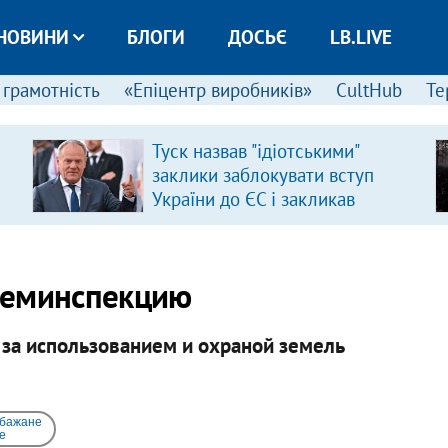
НОВИНИ
БЛОГИ
ДОСЬЄ
LB.LIVE
 грамотність
«Епіцентр виробників»
CultHub
Те
Туск назвав "ідіотськими"
заклики заблокувати вступ
України до ЄС і закликав
припинити антиукраїнську
риторику
земинспекцию
 за использованием и охраной земель
 бажане
e