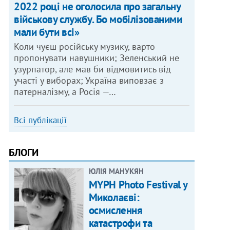
2022 році не оголосила про загальну
військову службу. Бо мобілізованими
мали бути всі»
Коли чуєш російську музику, варто
пропонувати навушники; Зеленський не
узурпатор, але мав би відмовитись від
участі у виборах; Україна виповзає з
патерналізму, а Росія —…
Всі публікації
БЛОГИ
ЮЛІЯ МАНУКЯН
MYPH Photo Festival у
Миколаєві:
осмислення
катастрофи та