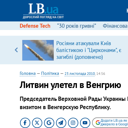
Defense Tech
“30 років гривні”
Фінансова
щодо
Росіяни атакували Київ
 у
балістикою і "Цирконами", є
ої ходи
загиблі (доповнено)
Головна
—
Політика
—
23 листопада 2010
, 14:56
Литвин улетел в Венгрию
Председатель Верховной Рады Украины
визитом в Венгерскую Республику.​
Додати LB.ua як
джерело в Googl