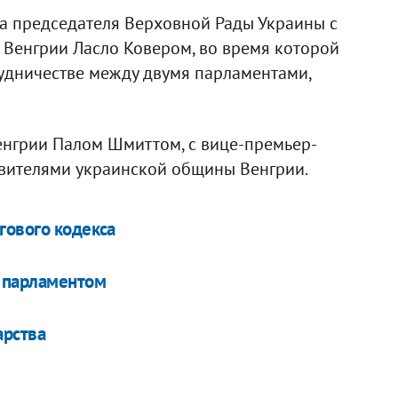
а председателя Верховной Рады Украины с
 Венгрии Ласло Ковером, во время которой
удничестве между двумя парламентами,
енгрии Палом Шмиттом, с вице-премьер-
вителями украинской общины Венгрии.
гового кодекса
м парламентом
арства