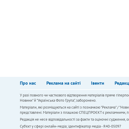
Про нас
Реклама на сайті
Івенти
Редакц
У разі повного чи часткового відтворення матеріалів пряме гіперпо
Новини" й "Українська Фото Група", заборонено.
Матеріали, які розміщуються на сайті з позначкою "Реклама" / "Нови
представлені. Матеріали з плашкою СПЕЦПРОЄКТ є рекламними, проте
Редакція не несе відповідальності за факти та оціночні судження,
Cуб'єкт у сфері онлайн-медіа; ідентифікатор медіа - R40-05097