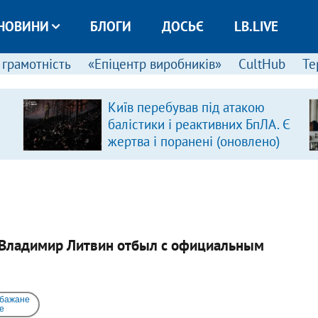
НОВИНИ
БЛОГИ
ДОСЬЄ
LB.LIVE
 грамотність
«Епіцентр виробників»
CultHub
Те
Київ перебував під атакою
балістики і реактивних БпЛА. Є
жертва і поранені (оновлено)
 Владимир Литвин отбыл с официальным
 бажане
e