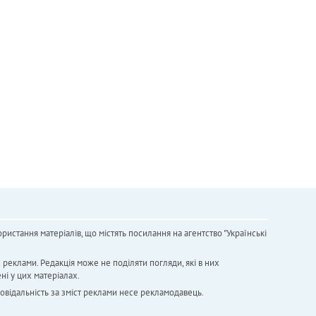
ристання матеріалів, що містять посилання на агентство "Українськi
х реклами. Редакція може не поділяти погляди, які в них
ні у цих матеріалах.
повідальність за зміст реклами несе рекламодавець.