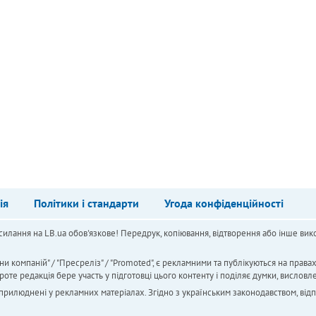
ія
Політики і стандарти
Угода конфіденційності
силання на LB.ua обов'язкове! Передрук, копіювання, відтворення або інше вико
ни компаній" / "Пресреліз" / "Promoted", є рекламними та публікуються на права
 редакція бере участь у підготовці цього контенту і поділяє думки, висловле
 оприлюднені у рекламних матеріалах. Згідно з українським законодавством, від