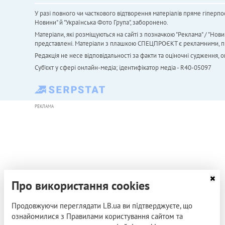
У разі повного чи часткового відтворення матеріалів пряме гіперпо
Новини" й "Українська Фото Група", заборонено.
Матеріали, які розміщуються на сайті з позначкою "Реклама" / "Нови
представлені. Матеріали з плашкою СПЕЦПРОЄКТ є рекламними, проте
Редакція не несе відповідальності за факти та оціночні судження,
Cуб'єкт у сфері онлайн-медіа; ідентифікатор медіа - R40-05097
РЕКЛАМА
Про використання cookies
Продовжуючи переглядати LB.ua ви підтверджуєте, що
ознайомилися з Правилами користування сайтом та