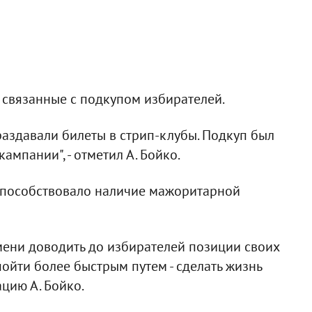
связанные с подкупом избирателей.
 раздавали билеты в стрип-клубы. Подкуп был
мпании", - отметил А. Бойко.
 способствовало наличие мажоритарной
мени доводить до избирателей позиции своих
ойти более быстрым путем - сделать жизнь
ацию А. Бойко.