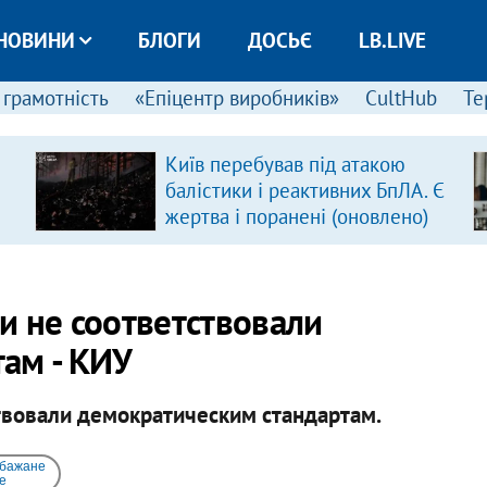
НОВИНИ
БЛОГИ
ДОСЬЄ
LB.LIVE
 грамотність
«Епіцентр виробників»
CultHub
Те
Київ перебував під атакою
балістики і реактивних БпЛА. Є
жертва і поранені (оновлено)
и не соответствовали
ам - КИУ
вовали демократическим стандартам. ​
 бажане
e