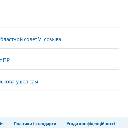
бластной совет VI созыва
т ПР
рькова ушел сам
ія
Політики і стандарти
Угода конфіденційності