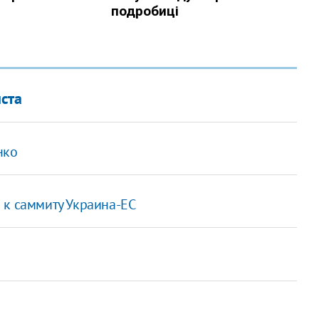
ста
нко
 к саммиту Украина-ЕС