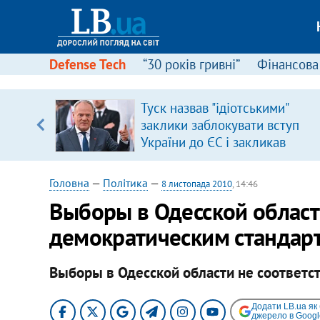
Defense Tech
“30 років гривні”
Фінансова
іцит»
Туск назвав "ідіотськими"
заклики заблокувати вступ
 далі з
України до ЄС і закликав
припинити антиукраїнську
риторику
Головна
—
Політика
—
8 листопада 2010
, 14:46
Выборы в Одесской област
демократическим стандарт
Выборы в Одесской области не соответст
Додати LB.ua як
джерело в Googl