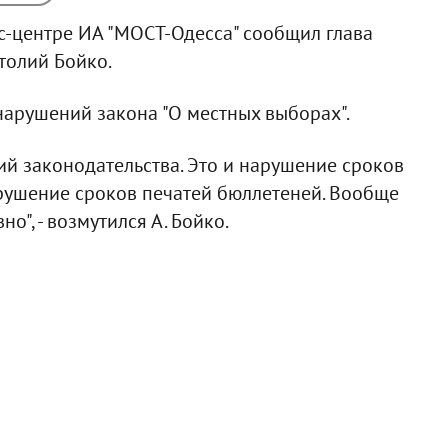
с-центре ИА "МОСТ-Одесса" сообщил глава
толий Бойко.
нарушений закона "О местных выборах".
й законодательства. Это и нарушение сроков
рушение сроков печатей бюллетеней. Вообще
о", - возмутился А. Бойко.