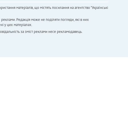
ристання матеріалів, що містять посилання на агентство "Українськi
х реклами. Редакція може не поділяти погляди, які в них
ні у цих матеріалах.
повідальність за зміст реклами несе рекламодавець.