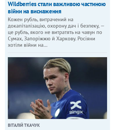
Wildberries стали важливою частиною
війни на виснаження
Кожен рубль, витрачений на
докапіталізацію, охорону дач і безпеку, —
це рубль, якого не витратять на чавун по
Сумах, Запоріжжю й Харкову. Росіяни
хотіли війни на…
ВІТАЛІЙ ТКАЧУК