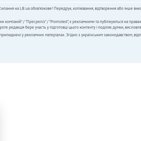
силання на LB.ua обов'язкове! Передрук, копіювання, відтворення або інше вико
ни компаній" / "Пресреліз" / "Promoted", є рекламними та публікуються на права
 редакція бере участь у підготовці цього контенту і поділяє думки, висловле
 оприлюднені у рекламних матеріалах. Згідно з українським законодавством, від