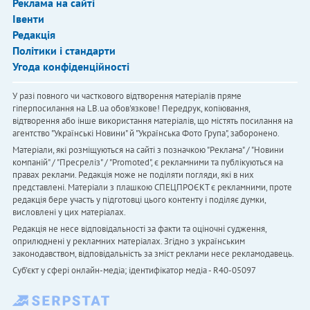
Реклама на сайті
Івенти
Редакція
Політики і стандарти
Угода конфіденційності
У разі повного чи часткового відтворення матеріалів пряме
гіперпосилання на LB.ua обов'язкове! Передрук, копіювання,
відтворення або інше використання матеріалів, що містять посилання на
агентство "Українськi Новини" й "Українська Фото Група", заборонено.
Матеріали, які розміщуються на сайті з позначкою "Реклама" / "Новини
компаній" / "Пресреліз" / "Promoted", є рекламними та публікуються на
правах реклами. Редакція може не поділяти погляди, які в них
представлені. Матеріали з плашкою СПЕЦПРОЄКТ є рекламними, проте
редакція бере участь у підготовці цього контенту і поділяє думки,
висловлені у цих матеріалах.
Редакція не несе відповідальності за факти та оціночні судження,
оприлюднені у рекламних матеріалах. Згідно з українським
законодавством, відповідальність за зміст реклами несе рекламодавець.
Cуб'єкт у сфері онлайн-медіа; ідентифікатор медіа - R40-05097