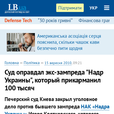
Підтримати
УКР
Defense Tech
“30 років гривні”
Фінансова грамо
Американська асоціація серця
пояснила, скільки чашок кави
безпечно пити щодня
Головна
—
Політика
—
15 вересня 2010
, 09:21
Суд оправдал экс-зампреда "Надр
Украины", который прикарманил
100 тыcяч
Печерский суд Киева закрыл уголовное
дело против бывшего зампреда
НАК «Надра
Украины»
Игоря Квятковского, которого