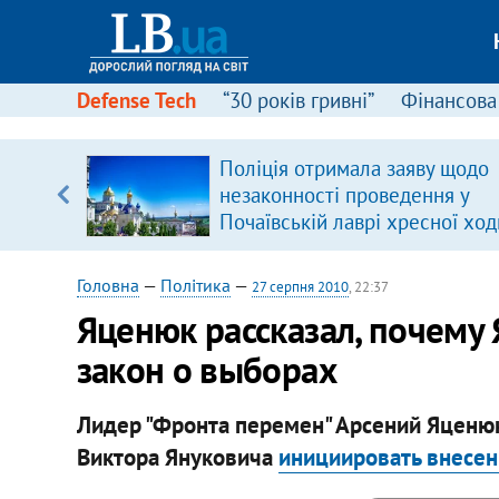
Defense Tech
“30 років гривні”
Фінансова
вив про
Поліція отримала заяву щодо
боку
незаконності проведення у
Почаївській лаврі хресної ход
Головна
—
Політика
—
27 серпня 2010
, 22:37
Яценюк рассказал, почему
закон о выборах
Лидер "Фронта перемен" Арсений Яценю
Виктора Януковича
инициировать внесен