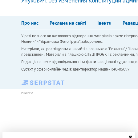
Янукович: без изменения Конституции адм
Про нас
Реклама на сайті
Івенти
Редакц
У разі повного чи часткового відтворення матеріалів пряме гіперпо
Новини" й "Українська Фото Група", заборонено.
Матеріали, які розміщуються на сайті з позначкою "Реклама" / "Нови
представлені. Матеріали з плашкою СПЕЦПРОЄКТ є рекламними, проте
Редакція не несе відповідальності за факти та оціночні судження,
Cуб'єкт у сфері онлайн-медіа; ідентифікатор медіа - R40-05097
РЕКЛАМА