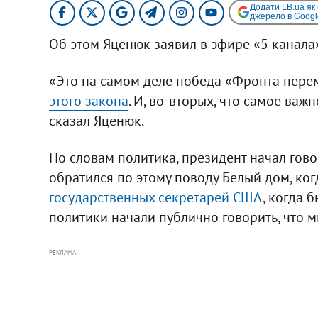
Додати LB.ua як
джерело в Googl
Об этом Яценюк заявил в эфире «5 канала
«Это на самом деле победа «Фронта пере
этого закона
. И, во-вторых, что самое важ
сказал Яценюк.
По словам политика, президент начал гово
обратился по этому поводу Белый дом, ко
государственных секретарей США
, когда 
политики начали публично говорить, что 
РЕКЛАМА