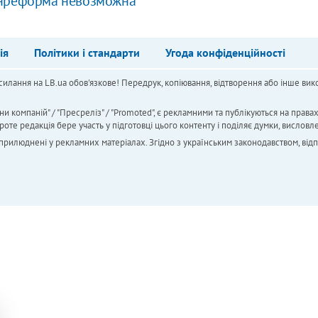
инреформа невозможна
ія
Політики і стандарти
Угода конфіденційності
силання на LB.ua обов'язкове! Передрук, копіювання, відтворення або інше вико
ни компаній" / "Пресреліз" / "Promoted", є рекламними та публікуються на права
 редакція бере участь у підготовці цього контенту і поділяє думки, висловле
 оприлюднені у рекламних матеріалах. Згідно з українським законодавством, від