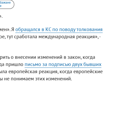
 бажане
e
».
мен». Я
обращался в КС по поводу толкования
ное, тут сработала международная реакция», -
рить о внесении изменений в закон, когда
гда пришло
письмо за подписью двух бывших
была европейская реакция, когда европейские
мы не понимаем этих изменений.