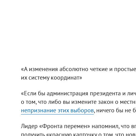
«А изменения абсолютно четкие и простые –
их систему координат»
«Если бы администрация президента и лич
о том, что либо вы измените закон о мест
непризнание этих выборов
, ничего бы не б
Лидер «Фронта перемен» напомнил, что вп
получить «красную карточку о том, что н