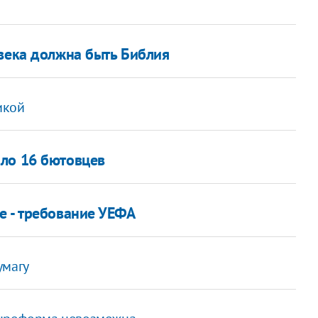
овека должна быть Библия
икой
ало 16 бютовцев
е - требование УЕФА
умагу