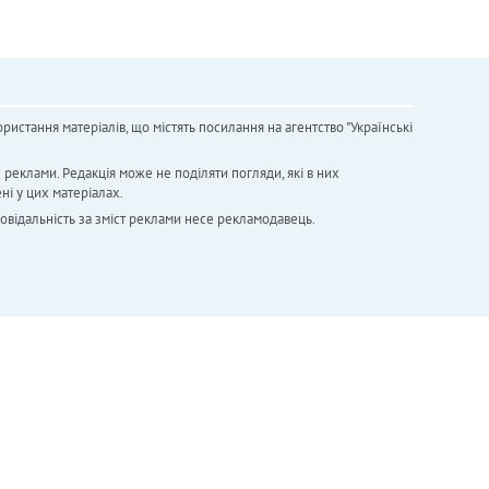
ристання матеріалів, що містять посилання на агентство "Українськi
х реклами. Редакція може не поділяти погляди, які в них
ні у цих матеріалах.
повідальність за зміст реклами несе рекламодавець.