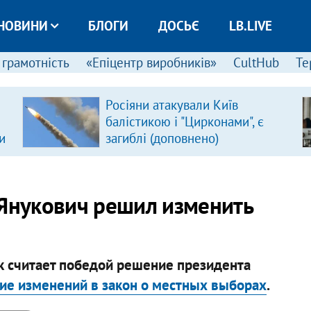
НОВИНИ
БЛОГИ
ДОСЬЄ
LB.LIVE
 грамотність
«Епіцентр виробників»
CultHub
Те
Росіяни атакували Київ
балістикою і "Цирконами", є
и
загиблі (доповнено)
 Янукович решил изменить
к считает победой решение президента
ие изменений в закон о местных выборах
.