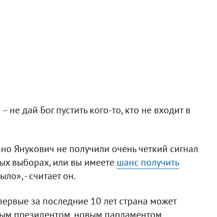
 не дай Бог пустить кого-то, кто не входит в
но Янукович не получили очень четкий сигнал
ных выборах, или вы имеете
шанс получить
ыло», - считает он.
ервые за последние 10 лет страна может
овым президентом, новым парламентом