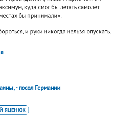
симум, куда смог бы летать самолет
х местах бы принимали».
бороться, и руки никогда нельзя опускать.
на
аины, - посол Германии
ІЙ ЯЦЕНЮК