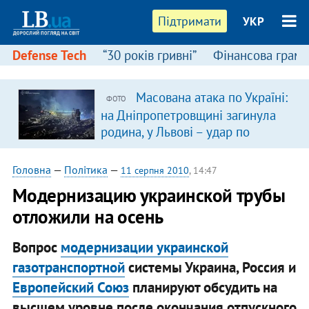
Підтримати
УКР
Defense Tech
“30 років гривні”
Фінансова грамо
Масована атака по Україні:
ФОТО
на Дніпропетровщині загинула
родина, у Львові – удар по
багатоповерхівках
(доповнюється)
Головна
—
Політика
—
11 серпня 2010
, 14:47
Модернизацию украинской трубы
отложили на осень
Вопрос
модернизации украинской
газотранспортной
системы Украина, Россия и
Европейский Союз
планируют обсудить на
высшем уровне после окончания отпускного