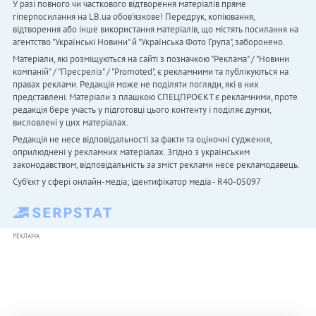
У разі повного чи часткового відтворення матеріалів пряме
гіперпосилання на LB.ua обов'язкове! Передрук, копіювання,
відтворення або інше використання матеріалів, що містять посилання на
агентство "Українськi Новини" й "Українська Фото Група", заборонено.
Матеріали, які розміщуються на сайті з позначкою "Реклама" / "Новини
компаній" / "Пресреліз" / "Promoted", є рекламними та публікуються на
правах реклами. Редакція може не поділяти погляди, які в них
представлені. Матеріали з плашкою СПЕЦПРОЄКТ є рекламними, проте
редакція бере участь у підготовці цього контенту і поділяє думки,
висловлені у цих матеріалах.
Редакція не несе відповідальності за факти та оціночні судження,
оприлюднені у рекламних матеріалах. Згідно з українським
законодавством, відповідальність за зміст реклами несе рекламодавець.
Cуб'єкт у сфері онлайн-медіа; ідентифікатор медіа - R40-05097
РЕКЛАМА