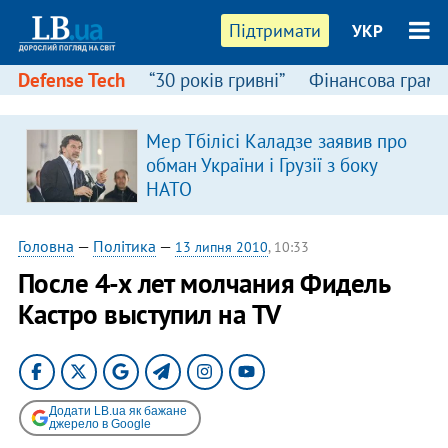
Підтримати
УКР
Defense Tech
“30 років гривні”
Фінансова грамо
Мер Тбілісі Каладзе заявив про
обман України і Грузії з боку
НАТО
Головна
—
Політика
—
13 липня 2010
, 10:33
После 4-х лет молчания Фидель
Кастро выступил на TV
Додати LB.ua як бажане
джерело в Google