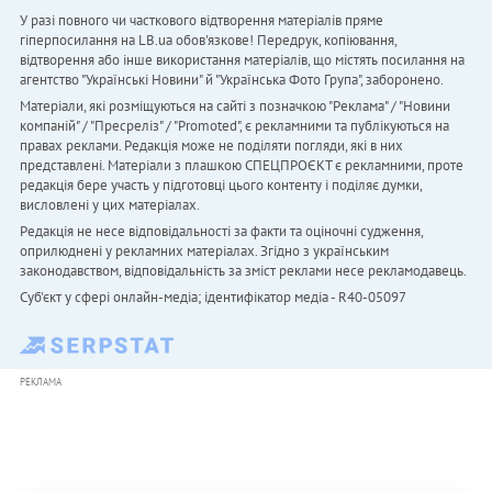
У разі повного чи часткового відтворення матеріалів пряме
гіперпосилання на LB.ua обов'язкове! Передрук, копіювання,
відтворення або інше використання матеріалів, що містять посилання на
агентство "Українськi Новини" й "Українська Фото Група", заборонено.
Матеріали, які розміщуються на сайті з позначкою "Реклама" / "Новини
компаній" / "Пресреліз" / "Promoted", є рекламними та публікуються на
правах реклами. Редакція може не поділяти погляди, які в них
представлені. Матеріали з плашкою СПЕЦПРОЄКТ є рекламними, проте
редакція бере участь у підготовці цього контенту і поділяє думки,
висловлені у цих матеріалах.
Редакція не несе відповідальності за факти та оціночні судження,
оприлюднені у рекламних матеріалах. Згідно з українським
законодавством, відповідальність за зміст реклами несе рекламодавець.
Cуб'єкт у сфері онлайн-медіа; ідентифікатор медіа - R40-05097
РЕКЛАМА