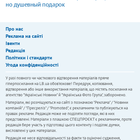
но душевный подарок
Про нас
Реклама на сайті
Івенти
Редакція
Політики і стандарти
Угода конфіденційності
У разі повного чи часткового відтворення матеріалів пряме
гіперпосилання на LB.ua обов'язкове! Передрук, копіювання,
відтворення або інше використання матеріалів, що містять посилання на
агентство "Українськi Новини" й "Українська Фото Група", заборонено.
Матеріали, які розміщуються на сайті з позначкою "Реклама" / "Новини
компаній" / "Пресреліз" / "Promoted", є рекламними та публікуються на
правах реклами. Редакція може не поділяти погляди, які в них
представлені. Матеріали з плашкою СПЕЦПРОЄКТ є рекламними, проте
редакція бере участь у підготовці цього контенту і поділяє думки,
висловлені у цих матеріалах.
Редакція не несе відповідальності за факти та оціночні судження,