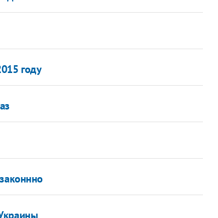
2015 году
каз
езаконнно
 Украины