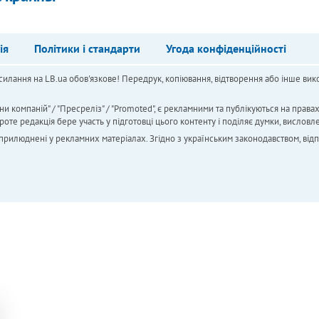
ія
Політики і стандарти
Угода конфіденційності
силання на LB.ua обов'язкове! Передрук, копіювання, відтворення або інше вико
ни компаній" / "Пресреліз" / "Promoted", є рекламними та публікуються на права
 редакція бере участь у підготовці цього контенту і поділяє думки, висловле
 оприлюднені у рекламних матеріалах. Згідно з українським законодавством, від