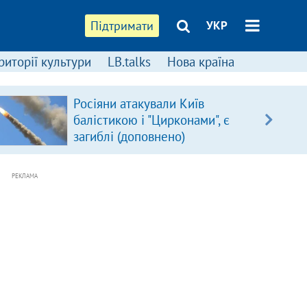
Підтримати
УКР
риторії культури
LB.talks
Нова країна
Росіяни атакували Київ
балістикою і "Цирконами", є
загиблі (доповнено)
РЕКЛАМА