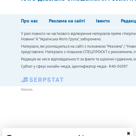
Про нас
Реклама на сайті
Івенти
Редакц
У разі повного чи часткового відтворення матеріалів пряме гіперпо
Новини" й "Українська Фото Група", заборонено.
Матеріали, які розміщуються на сайті з позначкою "Реклама" / "Нови
представлені. Матеріали з плашкою СПЕЦПРОЄКТ є рекламними, проте
Редакція не несе відповідальності за факти та оціночні судження,
Cуб'єкт у сфері онлайн-медіа; ідентифікатор медіа - R40-05097
РЕКЛАМА