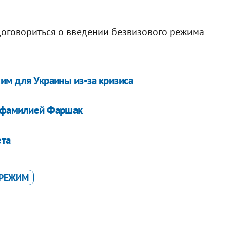
договориться о введении безвизового режима
им для Украины из-за кризиса
д фамилией Фаршак
ета
 РЕЖИМ