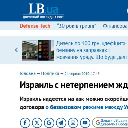
Defense Tech
“30 років гривні”
Фінансова
Дизель по 100 грн, «дефіцит»
бензину на заправках і
вщині
мовчання уряду. Що буде далі
і –
цінами на пальне?
ах
Головна
—
Політика
—
24 червня 2010
, 17:45
Израиль с нетерпением жд
Израиль надеется на как можно скорей
договора
о безвизовом режиме между У
Додати LB.ua як
джерело в Googl