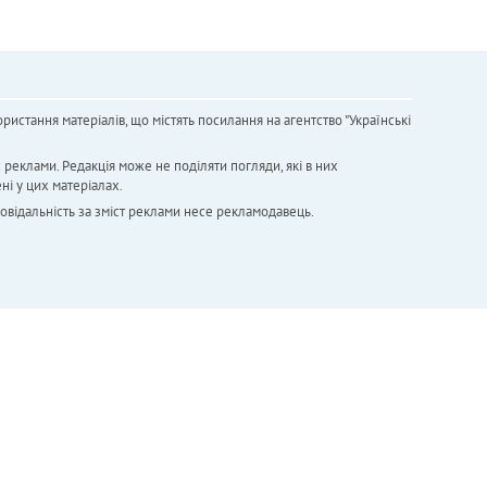
ристання матеріалів, що містять посилання на агентство "Українськi
х реклами. Редакція може не поділяти погляди, які в них
ні у цих матеріалах.
повідальність за зміст реклами несе рекламодавець.