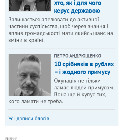
хто, як і для чого
керує державою
Залишається апелювати до активної
частини суспільства, щоб через знання і
вплив громадськості мати якийсь шанс на
зміни в країні.
ПЕТРО АНДРЮЩЕНКО
10 срібняків в рублях
– і жодного примусу
Окупація не тільки
ламає людей примусом.
Вона ще й купує тих,
кого ламати не треба.
Усі дописи блогів
РЕКЛАМА