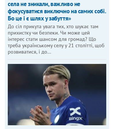
села не зникали, важливо не
фокусуватися виключно на самих собі.
Бо це і є шлях у забуття»
До сіл прикута увага тих, хто шукає там
прихистку чи безпеки. Чи може цей
інтерес стати шансом для громад? Що
треба українському селу у 21 столітті, щоб
розвиватися, і до…