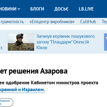
НОВИНИ
БЛОГИ
ДОСЬЄ
LB.LIVE
 грамотність
«Епіцентр виробників»
CultHub
Те
Загинув керівник пошукового
загону "Плацдарм" Олексій
 з
Юков
ет решения Азарова
шее одобрение Кабинетом министров проекта
краиной и Израилем.
 бажане
e