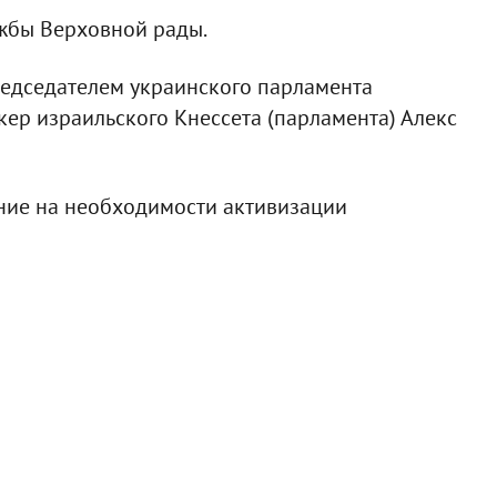
ужбы Верховной рады.
редседателем украинского парламента
ер израильского Кнессета (парламента) Алекс
ние на необходимости активизации