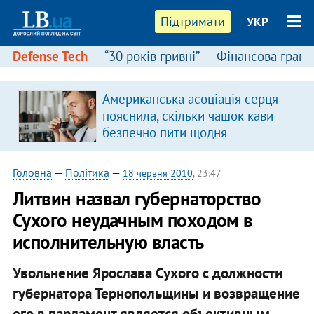
Підтримати
УКР
Defense Tech
“30 років гривні”
Фінансова грамо
Американська асоціація серця
я
пояснила, скільки чашок кави
безпечно пити щодня
Головна
—
Політика
—
18 червня 2010
, 23:47
Литвин назвал губернаторство
Сухого неудачным походом в
исполнительную власть
Увольнение Ярослава Сухого с должности
губернатора Тернопольщины и возвращение
его в парламент является объективным