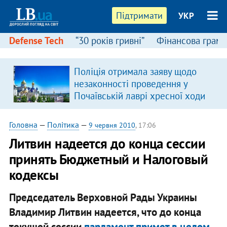
Підтримати
УКР
Defense Tech
“30 років гривні”
Фінансова грамо
Поліція отримала заяву щодо
незаконності проведення у
Почаївській лаврі хресної ходи
Головна
—
Політика
—
9 червня 2010
, 17:06
Литвин надеется до конца сессии
принять Бюджетный и Налоговый
кодексы
Председатель Верховной Рады Украины
Владимир Литвин надеется, что до конца
текущей сессии
парламент примет в целом