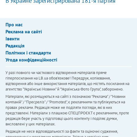
В Украине зарегистрирована 181-я партия
Про нас
Реклама на сайті
Івенти
Редакція
Політики і стандарти
Угода конфіденційності
У разі повного чи часткового відтворення матеріалів пряме
гіперпосилання на LB.ua обов'язкове! Передрук, копіювання,
відтворення або інше використання матеріалів, що містять посилання на
агентство "Українськi Новини" й "Українська Фото Група", заборонено.
Матеріали, які розміщуються на сайті з позначкою "Реклама" / "Новини
компаній" / "Пресреліз" / "Promoted", є рекламними та публікуються на
правах реклами. Редакція може не поділяти погляди, які в них
представлені. Матеріали з плашкою СПЕЦПРОЄКТ є рекламними, проте
редакція бере участь у підготовці цього контенту і поділяє думки,
висловлені у цих матеріалах.
Редакція не несе відповідальності за факти та оціночні судження,
оприлюднені у рекламних матеріалах. Згідно з українським