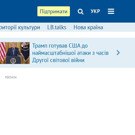
Підтримати
УКР
риторії культури
LB.talks
Нова країна
Трамп готував США до
наймасштабнішої атаки з часів
Другої світової війни
РЕКЛАМА