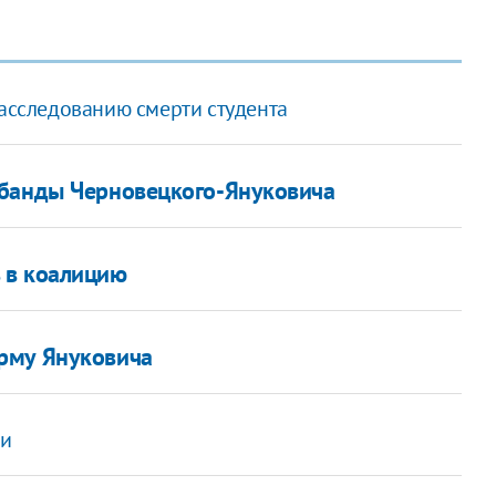
расследованию смерти студента
 банды Черновецкого-Януковича
 в коалицию
рму Януковича
ми