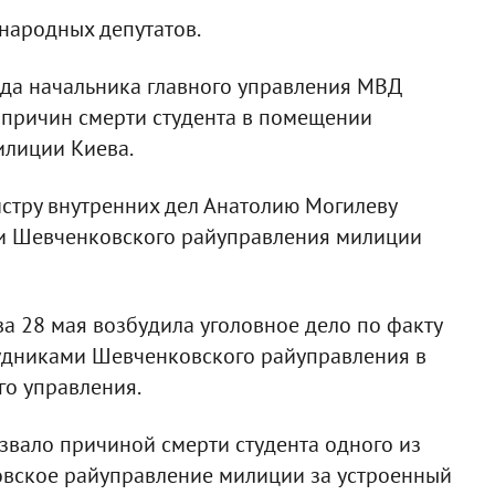
народных депутатов.
ада начальника главного управления МВД
 причин смерти студента в помещении
илиции Киева.
стру внутренних дел Анатолию Могилеву
ии Шевченковского райуправления милиции
а 28 мая возбудила уголовное дело по факту
дниками Шевченковского райуправления в
го управления.
звало причиной смерти студента одного из
ковское райуправление милиции за устроенный