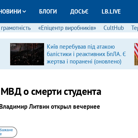
НОВИНИ
БЛОГИ
ДОСЬЄ
LB.LIVE
 грамотність
«Епіцентр виробників»
CultHub
Те
Київ перебував під атакою
балістики і реактивних БпЛА. Є
жертва і поранені (оновлено)
МВД о смерти студента
Владимир Литвин открыл вечернее
 бажане
e