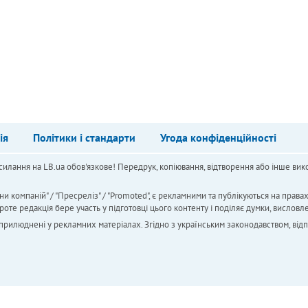
ія
Політики і стандарти
Угода конфіденційності
силання на LB.ua обов'язкове! Передрук, копіювання, відтворення або інше вико
ни компаній" / "Пресреліз" / "Promoted", є рекламними та публікуються на права
 редакція бере участь у підготовці цього контенту і поділяє думки, висловле
 оприлюднені у рекламних матеріалах. Згідно з українським законодавством, від