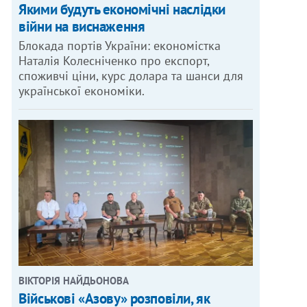
Якими будуть економічні наслідки
війни на виснаження
Блокада портів України: економістка
Наталія Колесніченко про експорт,
споживчі ціни, курс долара та шанси для
української економіки.
ВІКТОРІЯ НАЙДЬОНОВА
Військові «Азову» розповіли, як