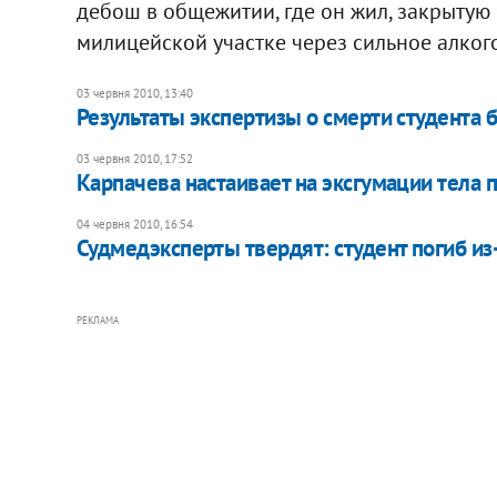
дебош в общежитии, где он жил, закрытую
милицейской участке через сильное алког
03 червня 2010, 13:40
Результаты экспертизы о смерти студента 
03 червня 2010, 17:52
Карпачева настаивает на эксгумации тела 
04 червня 2010, 16:54
Судмедэксперты твердят: студент погиб из
РЕКЛАМА