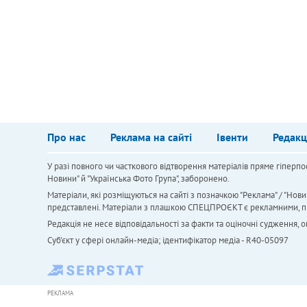
Про нас
Реклама на сайті
Івенти
Редакц
У разі повного чи часткового відтворення матеріалів пряме гіперпо
Новини" й "Українська Фото Група", заборонено.
Матеріали, які розміщуються на сайті з позначкою "Реклама" / "Нови
представлені. Матеріали з плашкою СПЕЦПРОЄКТ є рекламними, проте
Редакція не несе відповідальності за факти та оціночні судження,
Cуб'єкт у сфері онлайн-медіа; ідентифікатор медіа - R40-05097
РЕКЛАМА