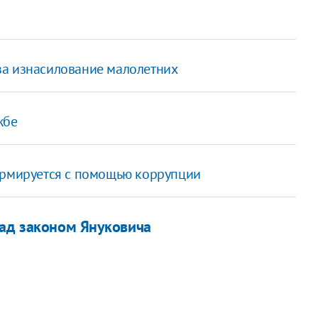
за изнасилование малолетних
жбе
ормируется с помощью коррупции
над законом Януковича