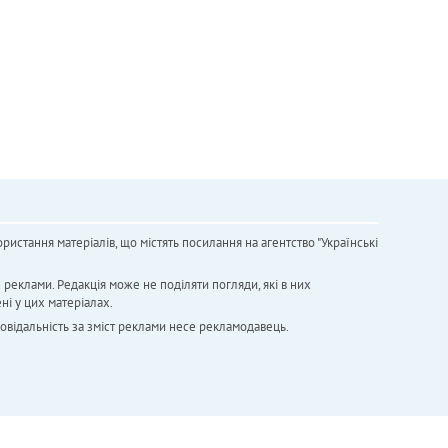
ристання матеріалів, що містять посилання на агентство "Українськi
х реклами. Редакція може не поділяти погляди, які в них
ні у цих матеріалах.
повідальність за зміст реклами несе рекламодавець.