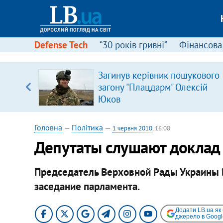
Defense Tech
“30 років гривні”
Фінансова
Загинув керівник пошукового
уп
загону "Плацдарм" Олексій
Юков
ку
Головна
—
Політика
—
1 червня 2010
, 16:08
Депутаты слушают доклад 
Председатель Верховной Рады Украины 
заседание парламента.
Додати LB.ua як
джерело в Googl