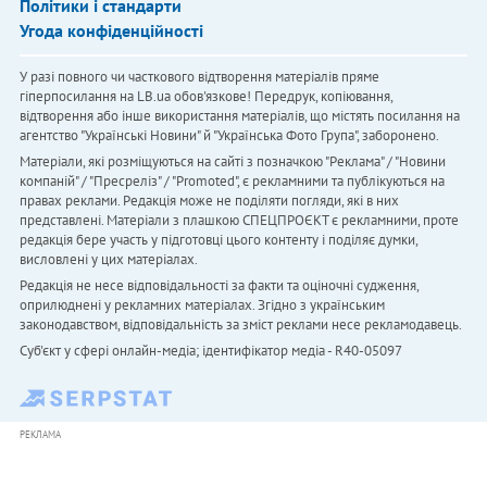
Політики і стандарти
Угода конфіденційності
У разі повного чи часткового відтворення матеріалів пряме
гіперпосилання на LB.ua обов'язкове! Передрук, копіювання,
відтворення або інше використання матеріалів, що містять посилання на
агентство "Українськi Новини" й "Українська Фото Група", заборонено.
Матеріали, які розміщуються на сайті з позначкою "Реклама" / "Новини
компаній" / "Пресреліз" / "Promoted", є рекламними та публікуються на
правах реклами. Редакція може не поділяти погляди, які в них
представлені. Матеріали з плашкою СПЕЦПРОЄКТ є рекламними, проте
редакція бере участь у підготовці цього контенту і поділяє думки,
висловлені у цих матеріалах.
Редакція не несе відповідальності за факти та оціночні судження,
оприлюднені у рекламних матеріалах. Згідно з українським
законодавством, відповідальність за зміст реклами несе рекламодавець.
Cуб'єкт у сфері онлайн-медіа; ідентифікатор медіа - R40-05097
РЕКЛАМА