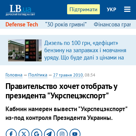
Підтримати
УКР
Defense Tech
“30 років гривні”
Фінансова грамо
Дизель по 100 грн, «дефіцит»
бензину на заправках і мовчання
уряду. Що буде далі з цінами на
пальне?
Головна
—
Політика
—
27 травня 2010
, 08:34
Правительство хочет отобрать у
президента "Укрспецэкспорт"
Кабмин намерен вывести "Укрспецэкспорт"
из-под контроля Президента Украины.