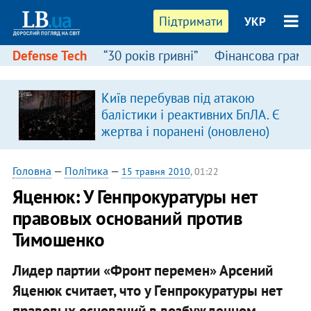
Підтримати
УКР
Defense Tech
“30 років гривні”
Фінансова грамо
Київ перебував під атакою
балістики і реактивних БпЛА. Є
жертва і поранені (оновлено)
Головна
—
Політика
—
15 травня 2010
, 01:22
Яценюк: У Генпрокуратуры нет
правовых оснований против
Тимошенко
Лидер партии «Фронт перемен» Арсений
Яценюк считает, что у Генпрокуратуры нет
правовых оснований в возбужденном