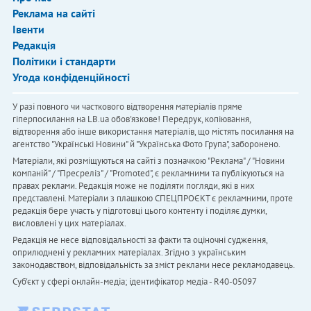
Реклама на сайті
Івенти
Редакція
Політики і стандарти
Угода конфіденційності
У разі повного чи часткового відтворення матеріалів пряме
гіперпосилання на LB.ua обов'язкове! Передрук, копіювання,
відтворення або інше використання матеріалів, що містять посилання на
агентство "Українськi Новини" й "Українська Фото Група", заборонено.
Матеріали, які розміщуються на сайті з позначкою "Реклама" / "Новини
компаній" / "Пресреліз" / "Promoted", є рекламними та публікуються на
правах реклами. Редакція може не поділяти погляди, які в них
представлені. Матеріали з плашкою СПЕЦПРОЄКТ є рекламними, проте
редакція бере участь у підготовці цього контенту і поділяє думки,
висловлені у цих матеріалах.
Редакція не несе відповідальності за факти та оціночні судження,
оприлюднені у рекламних матеріалах. Згідно з українським
законодавством, відповідальність за зміст реклами несе рекламодавець.
Cуб'єкт у сфері онлайн-медіа; ідентифікатор медіа - R40-05097