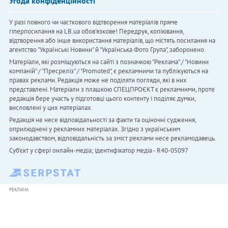
Угода конфіденційності
У разі повного чи часткового відтворення матеріалів пряме
гіперпосилання на LB.ua обов'язкове! Передрук, копіювання,
відтворення або інше використання матеріалів, що містять посилання на
агентство "Українськi Новини" й "Українська Фото Група", заборонено.
Матеріали, які розміщуються на сайті з позначкою "Реклама" / "Новини
компаній" / "Пресреліз" / "Promoted", є рекламними та публікуються на
правах реклами. Редакція може не поділяти погляди, які в них
представлені. Матеріали з плашкою СПЕЦПРОЄКТ є рекламними, проте
редакція бере участь у підготовці цього контенту і поділяє думки,
висловлені у цих матеріалах.
Редакція не несе відповідальності за факти та оціночні судження,
оприлюднені у рекламних матеріалах. Згідно з українським
законодавством, відповідальність за зміст реклами несе рекламодавець.
Cуб'єкт у сфері онлайн-медіа; ідентифікатор медіа - R40-05097
РЕКЛАМА