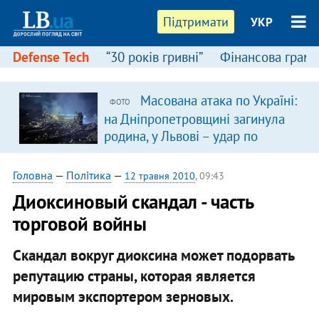
Підтримати
УКР
Defense Tech
“30 років гривні”
Фінансова грамо
Масована атака по Україні:
ФОТО
на Дніпропетровщині загинула
родина, у Львові – удар по
багатоповерхівках
(доповнюється)
Головна
—
Політика
—
12 травня 2010
, 09:43
Диоксиновый скандал - часть
торговой войны
Скандал вокруг диоксина может подорвать
репутацию страны, которая является
мировым экспортером зерновых.