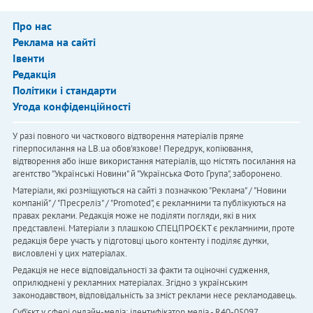
Про нас
Реклама на сайті
Івенти
Редакція
Політики і стандарти
Угода конфіденційності
У разі повного чи часткового відтворення матеріалів пряме
гіперпосилання на LB.ua обов'язкове! Передрук, копіювання,
відтворення або інше використання матеріалів, що містять посилання на
агентство "Українськi Новини" й "Українська Фото Група", заборонено.
Матеріали, які розміщуються на сайті з позначкою "Реклама" / "Новини
компаній" / "Пресреліз" / "Promoted", є рекламними та публікуються на
правах реклами. Редакція може не поділяти погляди, які в них
представлені. Матеріали з плашкою СПЕЦПРОЄКТ є рекламними, проте
редакція бере участь у підготовці цього контенту і поділяє думки,
висловлені у цих матеріалах.
Редакція не несе відповідальності за факти та оціночні судження,
оприлюднені у рекламних матеріалах. Згідно з українським
законодавством, відповідальність за зміст реклами несе рекламодавець.
Cуб'єкт у сфері онлайн-медіа; ідентифікатор медіа - R40-05097