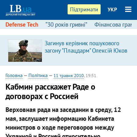
Підтримати
УКР
Defense Tech
“30 років гривні”
Фінансова грамо
Загинув керівник пошукового
загону "Плацдарм" Олексій Юков
Головна
—
Політика
—
11 травня 2010
, 19:51
Кабмин расскажет Раде о
договорах с Россией
Верховная рада на заседании в среду, 12
мая, заслушает информацию Кабинета
министров о ходе переговоров между
Украиной и Россией относительно